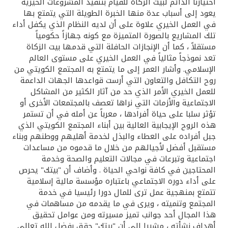
تركيا
اختيارنا الدائم لبيت الزكاة للقيام بتنفيذ المشروعات الخيرية
يعود إلى أسباب عدة منها الخبرة الطويلة التي يتمتع بها
في العمل الخيري علاوة على أن لديه النظام الذي يكفل أداء
مصر
تلك المشاريع بالصورة المتميزة مع كونه جهازاً حكومياً
مستقلاً ، كما أن الإنجازات الحافلة التي قدمها بيت الزكاة
المملكة المتحدة
تعد نموذجاً مثالياً في العمل الخيري على مستوى العالم
الإسلامي. وأشار العمر إلى ما يتمتع به المجتمع الكويتي من
روح التكافل والتعاون التي أرست قواعدها الجهات الداعمة
مملكة البحرين
للعمل الخيري الأمر الذي حد من آثار الكثير من المشاكل
الاجتماعية والأزمات التي نراها تعصف بالمجتمعات الأخرى أو
تؤثر سلبا على حياة أفرادها ، معرباً عن أمله في أن تستمر
هذه الروح الإيجابية العالية بين أبناء المجتمع الكويتي الذي
جبل أفراده على العطاء والبذل لخدمة أهليهم ووطنهم وبناء
مستقبل أفضل لأجيالهم من خلال ما قدموه من مساعدات
اجتماعية وتبرعات في مجالات التعليم والصحة وخدمة
المحتاجين في كافة نواحي الحياة . وأضاف أن "بيتك" يحرص
على أداء دوره الاجتماعي باعتباره مؤسسة مالية إسلامية
تتمتع بمنهجية عمل ترى للمال دورا رئيسيا في خدمة
المجتمع وتنميته ، ويرى في ما يقدمه من مساهمات في
هذا المجال أحد جوانب تميز مسيرته ومن عوامل تحقيق
أهداف نشأته ، مشيرا إلى أن "بيتك" حقق بفضل الله تعالى