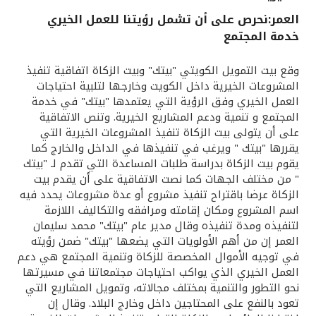
العمر:نحرص على أن تشمل رؤيتنا للعمل الخيري
القنوات المصرفية
خدمة المجتمع
أدوات وخدمات
وقع بيت التمويل الكويتي "بيتك" وبيت الزكاة اتفاقية تنفيذ
المشروعات الخيرية داخل الكويت وخارجها لتلبية احتياجات
العمل الخيري وفق الرؤية التي يعتمدها "بيتك" في خدمة
خدمات ما بعد البيع
المجتمع و تنمية ودعم المشاريع الخيرية. وتنص الاتفاقية
على أن يتولى بيت الزكاة تنفيذ المشروعات الخيرية التي
يقررها "بيتك " ويرغب في تنفيذها في الداخل والخارج كما
اتصل بنا
يقوم بيت الزكاة بدراسة طلبات المساعدة التي تقدم لـ "بيتك
" من مختلف الجهات كما نصت الاتفاقية على أن يقدم بيت
الزكاة عرضا باقتراح تنفيذ مشروع أو عدة مشروعات يحدد فيه
مواقع الفروع وأجهزة الصرف الآلي
اسم المشروع ومكان إقامته ومرافقه والتكاليف اللازمة
لتنفيذه ومدة تنفيذه وقال مدير عام "بيتك" محمد سليمان
ألمانيا
العمر إن من أهم الأولويات التي يضعها "بيتك" ضمن رؤيته
في توجيه الأموال المخصصة للزكاة وتنمية المجتمع هي دعم
العمل الخيري الذي يواكب احتياجات مجتمعاتنا في مسيرتها
ماليزيا
نحو التطور والتنمية بمختلف مجالاته، وتمويل المشاريع التي
تعود بالنفع على المحتاجين داخل وخارج البلاد. وقال إن