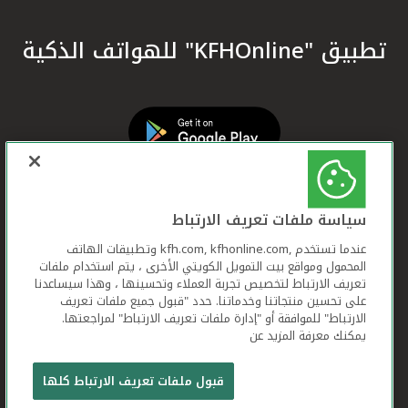
تطبيق "KFHOnline" للهواتف الذكية
سياسة ملفات تعريف الارتباط
عندما تستخدم ,kfh.com, kfhonline.com وتطبيقات الهاتف
المحمول ومواقع بيت التمويل الكويتي الأخرى ، يتم استخدام ملفات
تعريف الارتباط لتخصيص تجربة العملاء وتحسينها ، وهذا سيساعدنا
على تحسين منتجاتنا وخدماتنا. حدد "قبول جميع ملفات تعريف
الارتباط" للموافقة أو "إدارة ملفات تعريف الارتباط" لمراجعتها.
يمكنك معرفة المزيد عن
بيت التمويل الكويتي جميع الحقوق محفوظة © 2026
قبول ملفات تعريف الارتباط كلها