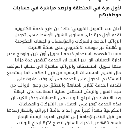
لأول مرة في المنطقة وترصد مباشرة في حسابات
القنوات المصرفية
موظفيهم
أدوات وخدمات
أعلن بيت التمويل الكويتي"بيتك" عن طرح خدمة الكترونية
تقدم لأول مرة على مستوى الشرق الأوسط و هي تحويل
الرواتب الخاصة بالشركات والمؤسسات والجهات الحكومية
خدمات ما بعد البيع
والأهلية عبر موقعه الالكتروني على شبكة الانترنت
www.kfh.com باستخدام خدمة التمويل أون لاين. واوضح مدير
ادارة العمليات انور بدر الغيث ان الخدمة تتضمن عدة مزايا
اتصل بنا
منها تحويل المستحقات والرواتب مباشرة الى حساب الموظف
حال تقديم المستندات الرسمية من قبل الجهة ، كما يستطيع
المستخدم الدخول على الخدمة في أي وقت ،علاوة على
مواقع الفروع وأجهزة الصرف الآلي
تقديم الخدمة تقارير للمتابعة والتحقق من وضع الرواتب من
حيث القبول والرفض لتسهيل عملية المطابقة لدى الجهة
ألمانيا
بعد الانتهاء من ادراج الرواتب في الحسابات. وذكر الغيث ان
هذه الخدمة توفر على العملاء من الشركات والقطاعات
الحكومية جهداً كبيراً في إعداد قائمة الرواتب وانتظار رصدها
ماليزيا
من قبل البنك بالإضافة إلى تقليص الفترة الزمنية للإنجاز
بنسبة 80% عن الاجراء السابق لتصبح فترة ايداع الرواتب