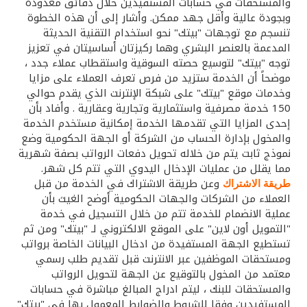
تركيا
والمستحقات في حسابات المستفيدين خلال دقائق معدودة
وبجودة عالية وأقل جهد ممكن. وأشار إلى أن هذه الخطوة
تنسجم مع توجهات "بيتك" نحو استخدام التقنية الحديثة
مصر
المدعمة بالعنصر البشري وهما ركيزتان أساسيتان في تعزيز
توجه "بيتك" لتوسيع حصته السوقية واستقطاب عملاء جدد ،
المملكة المتحدة
موضحاً أن الخدمة ستزيد من فرص تعرف العملاء على مزايا
وخدمات موقع "بيتك" على شبكة الإنترنت الذي يقدم حوالي
150 خدمة مصرفية واستثمارية وتجارية وعقارية . وأفاد بأن
مملكة البحرين
إحدى المزايا التي تقدمها الخدمة إمكانية مستخدم الخدمة
والمخول بإدارة الحساب من الشركة أو الجهة الحكومية وضع
نموذج ثابت يتم من خلاله تحويل دفعات الرواتب بصفة شهرية
مما يقلل من عمليات الإدخال اليدوي التي تتم كل شهر.
وعن طريقة الاشتراك في الخدمة من قبل
طريقة الاشتراك
العملاء من الشركات والجهات الحكومية أوضح الغيث بأن
عملية الانضمام للخدمة تتم من خلال التسجيل في خدمة
"التمويل أون لاين" على الموقع الالكتروني لـ "بيتك" ومن ثم
تستطيع الجهة المستفيدة من ادخال البيانات الخاصة برواتب
ومستحقات الموظفين عبر الانترنت قبل تقديم طلب رسمي
معتمد من المخول بالتوقيع عن الجهة لتحويل الرواتب
والمستحقات للبنك ، ليتم ادراج المبالغ مباشرة في حسابات
المستفيدين وفقا للشروط والضوابط المعمول بها في "بيتك"