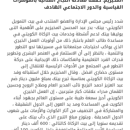
المخيزيم: حققنا معادلة النجاح المثالية بالمؤشرات
القياسية والدور الاجتماعي الهادف
القنوات المصرفية
شدد رئيس مجلس الإدارة والعضو المنتدب في بيت التمويل
أدوات وخدمات
الكويتي- بيتك- بدر عبد المحسن المخيزيم على الأهمية التى
يوليها بيتك لدعم أنشطة وخدمات بيت الزكاة الكويتي في
مساعدة طالب العلم باعتبار ذلك من أولويات العمل الخيري
خدمات ما بعد البيع
الذي يواكب احتياجات مجتمعاتنا في مسيرتها نحو التطور
والتنمية ، بالنظر إلى أن الاستثمار في العنصر البشرى وتطوير
قدرات الفرد التعليمية وانعكاسات ذلك الإيجابية على حركة
التطور في المجتمع من الأدوات الرئيسية للانتقال إلى
اتصل بنا
مستوى حضاري افضل . وقال المخيزيم خلال استقباله وفد
بيت الزكاة الكويتي بمناسبة تبرع بيتك بمبلغ مليون دينار ضم
مواقع الفروع وأجهزة الصرف الآلي
عبد العزيز احمد البزيع نائب المدير العام وصلاح الرويح وحسين
اللقمان مدراء علاقات كبار متبرعين ، إن العمل الخيري
ألمانيا
الكويتي أحرز سمعة طيبة على مستوى العالم بجهود أبناء
الكويت في المساعدة ومد يد العون إلى الدول الشقيقة ،
والمشاركة في التخفيف من آثار الكوارث والأزمات على شعوب
ماليزيا
الدول الصديقة . ويتوزع مبلغ التبرع الذي دأب بيتك على
تقديمه سنويا إلى بيت الزكاة كالتالي : 600 ألف دينار
لمساعدة الأسر المحتاجة والمتعففة داخل الكويت 100 ألف