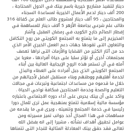
تركيا
دينار لتنفيذ مشاريع خيرية باسم بيتك في الدول المحتاجة ،
200 ألف دينار لدعم الأعمال الخيرية لمساعدة السجناء
مصر
والمحتاجين ، 95 ألف دينار لمشروع طالب العلم عن كفالة 316
طالب علم شرعي بجامعة الأزهر 5 آلاف دينار للمساهمة في
إفطار الصائم خارج الكويت في رمضان المقبل. وأشار
المملكة المتحدة
المخيزيم إلى ما يتمتع به المجتمع الكويتي من روح التكافل
والتعاون التى تقودها جهات دعم العمل الخيري الأمر الذي
مملكة البحرين
حد من آثار الكثير من القضايا والأزمات التى نراها تعصف
بمجتمعات أخرى أو تؤثر سلبا على حياة أفرادها ، معربا عن
أمله في أن تستمر هذه الروح الإيجابية العالية بين أبناء
المجتمع الكويتي الذي جبل أفراده على العطاء والبذل
لخدمة أهليهم ووطنهم وبناء مستقبل افضل لأجيالهم من
خلال ما قدموه من مساعدات اجتماعية وتبرعات في مجالات
التعليم والصحة وخدمة المحتاجين فىكافة نواحي الحياة .
واكد على أن بيتك يحرص على أداء دوره الاجتماعي باعتباره
مؤسسة مالية إسلامية تتمتع بمنهجية عمل ترى للمال دورا
رئيسيا في خدمة المجتمع وتنميته ، ويرى في ما يقدمه من
مساهمات في هذا المجال أحد جوانب تميز مسيرته ومن
عوامل تحقيق أهداف نشأته ، مشيرا إلى انه بفضل الله
تعالى فقد حقق بيتك المعادلة المثالية للنجاح التى تتمناها