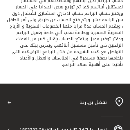
تركيا
حساب البراعم لدى أبنائهم ومساعدتهم في الاستثمار
لمستقبل أبنائهم كما تم توزيع بعض الهدايا على الصغار.
ويعتبر حساب البراعم حساب ادخاري استثماري للأطفال دون
مصر
سن الرابعة عشر، ويتم فتح الحساب عن طريق ولي أمر الطفل
، ويقدم الحساب عدة مزايا منها الخصومات السنوية و الأرباح
السنوية المتميزة وبطاقة سحب آلي خاصة بعميل البراعم
المملكة المتحدة
ودفتر توفير مميز. ويتمتع الحساب بإقبال كبير من العملاء
الراغبين في تأمين مستقبل أبنائهم، ويحرص بيتك على
مملكة البحرين
التواصل مع هذه الشريحة من خلال البرامج الترفيهية التي
ينظمها بصفة مستمرة في المناسبات والعطل والأعياد
تأكيدا على أهمية عملاء البراعم.
تفضل بزيارتنا