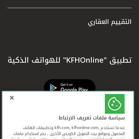
التقييم العقاري
تطبيق "KFHOnline" للهواتف الذكية
سياسة ملفات تعريف الارتباط
عندما تستخدم ,kfh.com, kfhonline.com وتطبيقات الهاتف
المحمول ومواقع بيت التمويل الكويتي الأخرى ، يتم استخدام ملفات