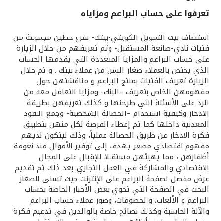
تعرفوا على حساب البراعم ومزاياه
القنوات المصرفية
استضاف بيت التمويل الكويتي-بيتك- بفرع حطين مجموعة من
أدوات وخدمات
فتيات نادي-صانعة المستقبل- وتم تعريفهم من خلال الزيارة
على حساب البراعم والمزايا المتعددة التي يقدمها الحساب
الذي يختص بالعملاء صغار السن من عملاء بيتك . و تم خلال
خدمات ما بعد البيع
الزيارة تعريف الفتيات بمنتج البراعم و مناقشتهن حول
مفهومهن الخاص بتعريف –البنك- ومزايا التعامل معه من
الرد على الأسئلة التي طرحنها و كذلك تعريفهن بطريقة
الادخار وكيفية استخدام –الحصالة الشخصية- وجمع النقود
اتصل بنا
المعدنية داخلها كما تم إعطاء الفرصة لكل منهن بتطبيق
فكرة الادخار عن طريق الحصالة عملياً، وذلك ليتكون لديهم
مواقع الفروع وأجهزة الصرف الآلي
مفهوم اقتصادي مصغر يهدف إلى توفير الأموال منذ نعومة
أظفارهن ، مما يهيئهن مستقبلا للإقبال على المجال
ألمانيا
الاقتصادي والمشاركة في العمل التجاري. بعد ذلك تم تقديم
عرض مفصل لصفحة البراعم على الإنترنت حيث تسنى للصغار
البحث في الصفحة التي تحوي بعض الأخبار الخاصة بحساب
ماليزيا
البراعم و الألعاب، والخصومات، وصور عملاء حساب البراعم
والآلة الحاسبة وكذلك نصائح خاصة بالوالدين في تدعيم فكرة