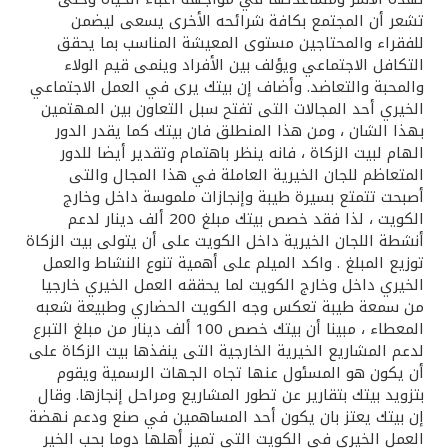
تركيا
تشعر أن المجتمع بكافة شرائحه الأخرى يسعى ليضمن
للفقراء والمحتاجين مستوى المعيشة المناسب بما يحقق
مصر
التكافل الاجتماعي ويؤلف بين الأفراد وينمى قيم الولاء
والمحبة والتعاضد. وأضاف إن بيتك يرى في العمل الاجتماعي
الخيري أحد المجالات التى تفتح سبل التعاون بين المهتمين
المملكة المتحدة
بهذا الشان ، ومن هذا المنطلق فان بيتك كما يقدر الدور
الهام لبيت الزكاة ، فانه ينظر باهتمام وتقدير أيضا للدور
مملكة البحرين
المتعاظم للجان الخيرية العاملة في هذا المجال والتى
أصبحت تتمتع بسيرة طيبة وإنجازات ملموسة داخل وخارج
الكويت ، لذا فقد خصص بيتك مبلغ 200 ألف دينار لدعم
أنشطة اللجان الخيرية داخل الكويت على أن يتولى بيت الزكاة
توزيع المبلغ . واكد الميلم على أهمية تنوع النشاط والعمل
الخيري داخل وخارج الكويت لما يحققه العمل الخيري خارجيا
من سمعة طيبة تعكس وجه الكويت الحضاري وطبيعة شعبه
المعطاء ، مبينا أن بيتك خصص 100 ألف دينار من مبلغ التبرع
لدعم المشاريع الخيرية الخارجية التى ينفذها بيت الزكاة على
أن يكون هو المسئول عنها تجاه الجهات الرسمية ويقوم
بتزويد بيتك بتقارير عن تطور المشاريع ومراحل إنجازها. وقال
إن بيتك يعتز بان يكون أحد المساهمين في صنع ودعم نهضة
العمل الخيري في الكويت التى تميز أهلها دوما بحب الخير