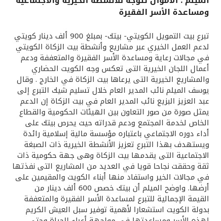
الميلم : الأموال تتوجه للأنشطة الخيرية والاجتماعية
ومساعدة الأسر الفقيرة
القنوات المصرفية
تبرع بيت التمويل الكويتي- بيتك- بمبلغ 900 ألف دينار كويتي
أدوات وخدمات
لدعم العمل الخيري عبر مشاريع وأنشطة بيت الزكاة الكويتي
في مجالات رعاية ومساعدة الأسر الفقيرة والمتعففة ودعم
أعمال اللجان الخيرية التى تعكس وجه الكويت الحضاري
خدمات ما بعد البيع
والمشاريع الخيرية التى يرعاها بيت الزكاة في الخارج . وقال
يوسف الميلم نائب المدير العام خلال تسليم شيك التبرع إلى
عبد العزيز البزيع نائب المدير العام في بيت الزكاة إن الدعم
يمثل صورة من صور التعاون بين الهيئات الحكومية والقطاع
اتصل بنا
الخاص لخدمة المجتمع ودعم قدراته حيث يحرص بيتك على
أداء دوره الاجتماعي باعتباره مؤسسة مالية إسلامية رائدة
مواقع الفروع وأجهزة الصرف الآلي
ويستهدف بهذا التبرع تعزيز الأنشطة الخيرية ذات الصبغة
الاجتماعية التى يقدمها بيت الزكاة وهى جهة حكومية ذات
ألمانيا
ثقة وحققت نجاحا قويا في العديد من المشاريع التى نفذتها
في مجالات الخير واستفاد منها أبناء الكويت والمقيمين على
أرضها. واوضح الميلم أن بيتك خصص 600 ألف دينار من
ماليزيا
القيمة الإجمالية للتبرع لمساعدة الأسر الفقيرة والمتعففة
بدولة الكويت استشعارا لأهمية توفير سبل العيش الكريم
لهذه الأسر ومساعدتها في مواجهة أعباء الحياة وحتى