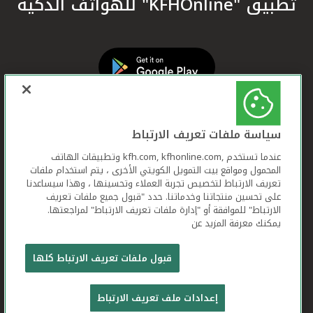
تطبيق "KFHOnline" للهواتف الذكية
سياسة ملفات تعريف الارتباط
عندما تستخدم ,kfh.com, kfhonline.com وتطبيقات الهاتف
المحمول ومواقع بيت التمويل الكويتي الأخرى ، يتم استخدام ملفات
تعريف الارتباط لتخصيص تجربة العملاء وتحسينها ، وهذا سيساعدنا
على تحسين منتجاتنا وخدماتنا. حدد "قبول جميع ملفات تعريف
الارتباط" للموافقة أو "إدارة ملفات تعريف الارتباط" لمراجعتها.
يمكنك معرفة المزيد عن
بيت التمويل الكويتي جميع الحقوق محفوظة © 2026
قبول ملفات تعريف الارتباط كلها
شروط وأحكام استخدام الموقع الإلكتروني
ملفات
إعدادات ملف تعريف الارتباط
تعريف الارتباط
بيان الخصوصية
تواصل معنا