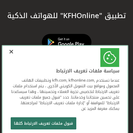
تطبيق "KFHOnline" للهواتف الذكية
سياسة ملفات تعريف الارتباط
عندما تستخدم ,kfh.com, kfhonline.com وتطبيقات الهاتف
المحمول ومواقع بيت التمويل الكويتي الأخرى ، يتم استخدام ملفات
تعريف الارتباط لتخصيص تجربة العملاء وتحسينها ، وهذا سيساعدنا
على تحسين منتجاتنا وخدماتنا. حدد "قبول جميع ملفات تعريف
الارتباط" للموافقة أو "إدارة ملفات تعريف الارتباط" لمراجعتها.
يمكنك معرفة المزيد عن
بيت التمويل الكويتي جميع الحقوق محفوظة © 2026
قبول ملفات تعريف الارتباط كلها