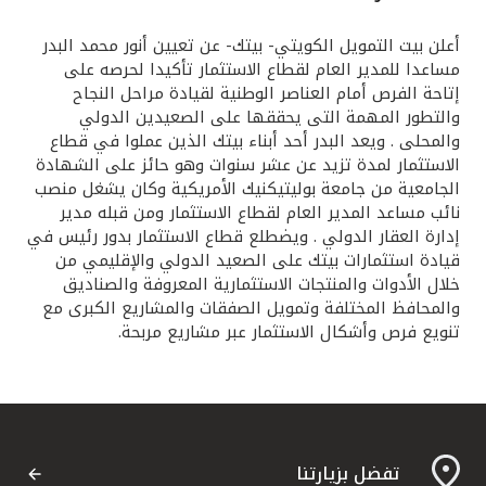
القنوات المصرفية
أعلن بيت التمويل الكويتي- بيتك- عن تعيين أنور محمد البدر
مساعدا للمدير العام لقطاع الاستثمار تأكيدا لحرصه على
إتاحة الفرص أمام العناصر الوطنية لقيادة مراحل النجاح
أدوات وخدمات
والتطور المهمة التى يحققها على الصعيدين الدولي
والمحلى . ويعد البدر أحد أبناء بيتك الذين عملوا في قطاع
خدمات ما بعد البيع
الاستثمار لمدة تزيد عن عشر سنوات وهو حائز على الشهادة
الجامعية من جامعة بوليتيكنيك الأمريكية وكان يشغل منصب
نائب مساعد المدير العام لقطاع الاستثمار ومن قبله مدير
إدارة العقار الدولي . ويضطلع قطاع الاستثمار بدور رئيس في
اتصل بنا
قيادة استثمارات بيتك على الصعيد الدولي والإقليمي من
خلال الأدوات والمنتجات الاستثمارية المعروفة والصناديق
مواقع الفروع وأجهزة الصرف الآلي
والمحافظ المختلفة وتمويل الصفقات والمشاريع الكبرى مع
تنويع فرص وأشكال الاستثمار عبر مشاريع مربحة.
ألمانيا
ماليزيا
تفضل بزيارتنا