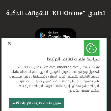
تطبيق "KFHOnline" للهواتف الذكية
سياسة ملفات تعريف الارتباط
عندما تستخدم ,kfh.com, kfhonline.com وتطبيقات الهاتف
المحمول ومواقع بيت التمويل الكويتي الأخرى ، يتم استخدام ملفات
تعريف الارتباط لتخصيص تجربة العملاء وتحسينها ، وهذا سيساعدنا
على تحسين منتجاتنا وخدماتنا. حدد "قبول جميع ملفات تعريف
الارتباط" للموافقة أو "إدارة ملفات تعريف الارتباط" لمراجعتها.
يمكنك معرفة المزيد عن
بيت التمويل الكويتي جميع الحقوق محفوظة © 2026
قبول ملفات تعريف الارتباط كلها