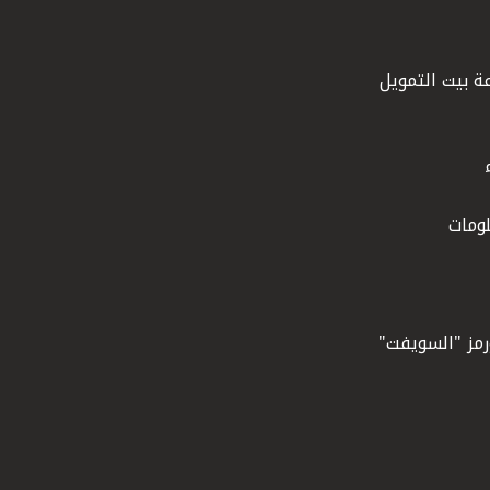
ة بيت التمويل
ومات
ورمز "السويفت"