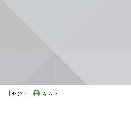
A
A
استمع
A