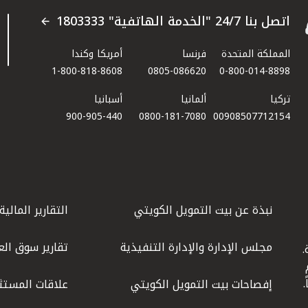
اتصل بنا 24/7 "الخدمة الهاتفية" 1803333
المملكة المتحدة
فرنسا
أمريكا وكندا
1-800-818-8608
0805-086620
0-800-014-8898
تركيا
ألمانيا
أسبانيا
900-905-440
0800-181-7080
00908507712154​
نبذة عن بيت التمويل الكويتي
التقارير المالية
مجلس الإدارة والإدارة التنفيذية
تقارير سوق الع
.
ليوم
إفصاحات بيت التمويل الكويتي
علاقات المستث