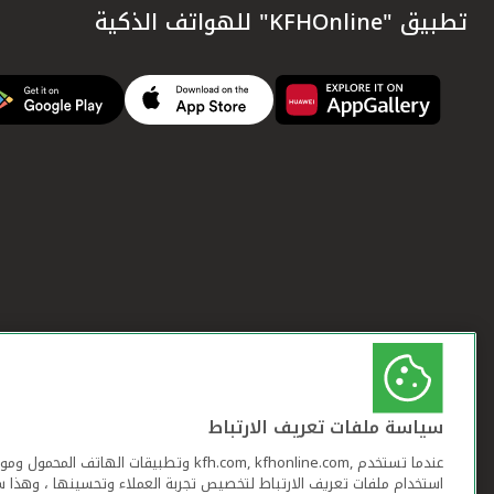
تطبيق "KFHOnline" للهواتف الذكية
سياسة ملفات تعريف الارتباط
عندما تستخدم ,kfh.com, kfhonline.com وتطبيقات ا
استخدام ملفات تعريف الارتباط لتخصيص تجربة العملاء وتحسينها ، وهذا س