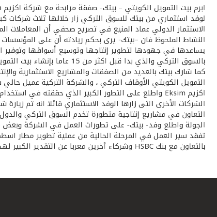
لوفد استثماري من بيتك للسوق التركي زار خلالها ثلاث شركات ك
الاستثمار الدولي عماد المنيع في تصريح صحفي أن المعاملات ال
النشاط الملحوظ فان –بيتك- يرى بحكم ريادته أن على المؤسسات ال
يساعدها في جهودها لتطوير إنتاجها وتوسيع أسواقها وتوفير احتي
التمويل الكويتي الأوقاف التركي ، والشركة التركية عميل حالي 
اكزيم Eksim واطلع على التطور الكبير الذي حققته في ا
الشركات الأخرى التى زارها الوفد الاستثماري قائلا انه تم زيارة ش
الجولة واطلع وفد- بيتك- على تطورات العمل في الشركة وبعض مش
بالتعاون مع بنك HSBC وشركاء آخرين معربا عن التقدير الكبير لهذا المشروع ودوره التنموي البارز في خدمة الحركة الاقتصادية في تركيا.