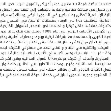
ابرم بيت التمويل الكويتي – بيتك- صفقة مرابحة مع شركة اكزيم Eksim التركية ب
برى تعمل في مجالات صناعية وتجارية بالإضافة إلى تفقد سير العمل
مالية الإسلامية تحظى بطلب كبير في السوق التركي وهناك تسهيلات 
مالية الإسلامية دورا في الوفاء بمتطلبات الراغبين في الحصول على
اجات عملائها داخل تركيا واتجاهها نحو التصدير للأسواق الخارجية.
سبق لبيتك أن مول بعض مشاريعه ، لذا فهي تعتبر إضافة جديدة لتعام
ستخدام الميكنة والتقنية في الإنتاج والتقى بعدد من مسئولي الشركة لبح
ركة " فرات " للبلاستيك وهى اكبر منتج للأنابيب البلاستيك عالية الجو
التعاون في مشاريع إنتاجية متطورة تخدم السوق التركي والدول
اريعها المستقبلية وفرص ومجالات التعاون بين الجانبين خاصة وان