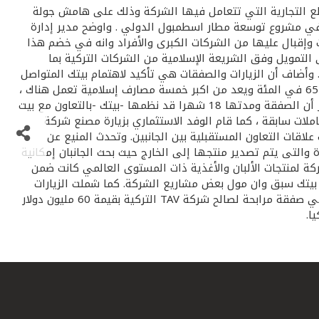
قيمة 10 ملايين دولار أمريكي لتمويل شراء بعض السلع التجارية التي تتعامل فيها الشركة وذلك على هامش جولة
 في مشروع توسعة مطار اسطمبول الدولي . واوضح مدير إدارة
وإقبال عليها من الشركات الكبرى والأفراد وانه في خضم هذا
 التمويل وفق الشريعة الإسلامية من الشركات التركية بما
 وأضاف أن الزيارات والصفقات هي تأكيد لاهتمام بيتك المتواصل
بالسوق التركي والذي بدا قبل اكثر من 15 عاما بإنشاء بيت التمويل الكويتي الأوقاف التركي في عام 1988 ويملك فيه بيتك حاليا نحو 65 في المئة ويعد من اكبر خمسة مصارف إسلامية تعمل هناك ،
كما شارك بيتك بالعديد من الصفقات والمشاريع الاستثمارية والإنتاجية الكبرى بالمساهمة مع شركات تركية وبنوك ومصارف أجنبية. يذكر أن الصفقة ومدتها 18 شهرا قد نظمها -بيتك -بالتعاون مع بيت
لات سابقة ، كما قام الوفد الاستثماري بزيارة مصنع شركة
ث علاقات التعاون المستقبلية بين الجانبين. وتحدث المنيع عن
دة والتى يتم تصدير منتجها إلى الخارج حيث بحث الجانبان إمكانية
 المجاورة. وأضاف أن شركة يولكرUlker للمواد الغذائية وهى اكبر شركة لمنتجات الألبان والأغذية ذات المستوى العالمي كانت ضمن
 بيتك سبق وان مول بعض مشاريع الشركة. كما شملت الزيارات
تفقد سير العمل في المرحلة الحالية من عملية تطوير مطار اسطمبول اتاتورك الدولي الذي ساهم –بيتك- في عملية تمويل توسعته في صفقة مرابحة لصالح شركة TAV التركية بقيمة 60 مليون دولار