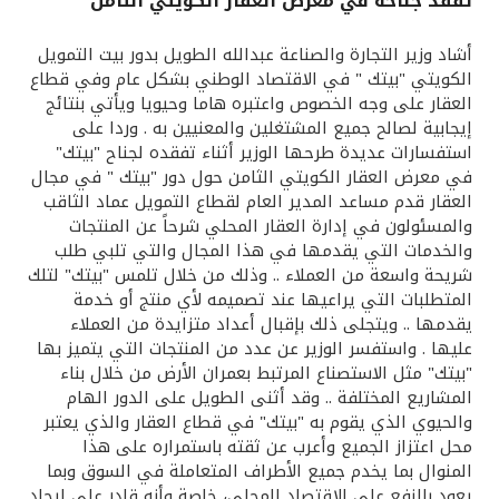
تفقد جناحه في معرض العقار الكويتي الثامن
القنوات المصرفية
أشاد وزير التجارة والصناعة عبدالله الطويل بدور بيت التمويل
الكويتي "بيتك " في الاقتصاد الوطني بشكل عام وفي قطاع
أدوات وخدمات
العقار على وجه الخصوص واعتبره هاما وحيويا ويأتي بنتائج
إيجابية لصالح جميع المشتغلين والمعنيين به . وردا على
استفسارات عديدة طرحها الوزير أثناء تفقده لجناح "بيتك"
خدمات ما بعد البيع
في معرض العقار الكويتي الثامن حول دور "بيتك " في مجال
العقار قدم مساعد المدير العام لقطاع التمويل عماد الثاقب
والمسئولون في إدارة العقار المحلي شرحاً عن المنتجات
والخدمات التي يقدمها في هذا المجال والتي تلبي طلب
اتصل بنا
شريحة واسعة من العملاء .. وذلك من خلال تلمس "بيتك" لتلك
المتطلبات التي يراعيها عند تصميمه لأي منتج أو خدمة
مواقع الفروع وأجهزة الصرف الآلي
يقدمها .. ويتجلى ذلك بإقبال أعداد متزايدة من العملاء
عليها . واستفسر الوزير عن عدد من المنتجات التي يتميز بها
ألمانيا
"بيتك" مثل الاستصناع المرتبط بعمران الأرض من خلال بناء
المشاريع المختلفة .. وقد أثنى الطويل على الدور الهام
والحيوي الذي يقوم به "بيتك" في قطاع العقار والذي يعتبر
ماليزيا
محل اعتزاز الجميع وأعرب عن ثقته باستمراره على هذا
المنوال بما يخدم جميع الأطراف المتعاملة في السوق وبما
يعود بالنفع على الاقتصاد المحلي، خاصة وأنه قادر على إيجاد