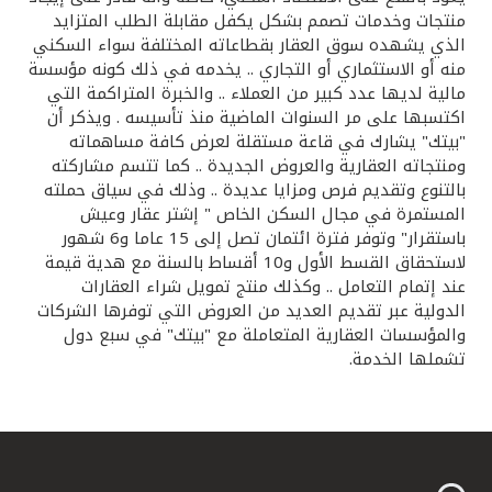
تركيا
منتجات وخدمات تصمم بشكل يكفل مقابلة الطلب المتزايد
الذي يشهده سوق العقار بقطاعاته المختلفة سواء السكني
مصر
منه أو الاستثماري أو التجاري .. يخدمه في ذلك كونه مؤسسة
مالية لديها عدد كبير من العملاء .. والخبرة المتراكمة التي
اكتسبها على مر السنوات الماضية منذ تأسيسه . ويذكر أن
المملكة المتحدة
"بيتك" يشارك في قاعة مستقلة لعرض كافة مساهماته
ومنتجاته العقارية والعروض الجديدة .. كما تتسم مشاركته
مملكة البحرين
بالتنوع وتقديم فرص ومزايا عديدة .. وذلك في سياق حملته
المستمرة في مجال السكن الخاص " إشتر عقار وعيش
باستقرار" وتوفر فترة ائتمان تصل إلى 15 عاما و6 شهور
لاستحقاق القسط الأول و10 أقساط بالسنة مع هدية قيمة
عند إتمام التعامل .. وكذلك منتج تمويل شراء العقارات
الدولية عبر تقديم العديد من العروض التي توفرها الشركات
والمؤسسات العقارية المتعاملة مع "بيتك" في سبع دول
تشملها الخدمة.