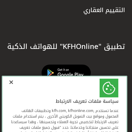
التقييم العقاري
تطبيق "KFHOnline" للهواتف الذكية
سياسة ملفات تعريف الارتباط
عندما تستخدم ,kfh.com, kfhonline.com وتطبيقات الهاتف
المحمول ومواقع بيت التمويل الكويتي الأخرى ، يتم استخدام ملفات
تعريف الارتباط لتخصيص تجربة العملاء وتحسينها ، وهذا سيساعدنا
على تحسين منتجاتنا وخدماتنا. حدد "قبول جميع ملفات تعريف