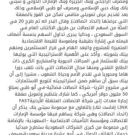
تركيا
ومصرف الراجحي وبنك الجزيرة وبنك الإمارات الدولي و سيتي
بانك وبنك دبي الإسلامي ومصرف أبو ظبي الإسلامي وذلك
بعد تقديم عرض تمويلي منافس تمكن من الفوز بالصفقة
مصر
التي عرضتها (اتحاد اتصالات). وقال البدر انه تم طرح 20 في
المئة من اسهم الاتصالات عن طريق الاكتتاب العام في
المملكة المتحدة
السوق السعودي ، وحاليا يجرى تداول السهم بخمسة أضعاف
قيمته في إشارة حقيقية وملموسة للقيمة الاقتصادية
المتميزة للمشروع والبعد الهام في قرار المستثمرين ومنهم
مملكة البحرين
بيتك بتمويله . وأكد على الأهمية الاستراتيجية التي يوليها
بيتك للاستثمار في المجالات الحيوية والمشاريع الكبرى ذات
الطابع التقني ومنها مجال الاتصالات التي باتت تلعب دورا
هاما ومحوريا في تقدم الأمم وحياة الشعوب ، مشيرا إلى أن
بيتك سبق أن ساهم ضمن استراتيجيته لتنويع الاستثمارات
في مشروع الثريا– شركة اتصالات فضائية-في أبو ظبي بمبلغ
50 مليون دولار أمريكي ، كما شارك بتنظيم وتمويل صفقة
إجارة معدات إلى شركة الاتصالات المتنقلة الأردنيةFAST
LINK (فاست لنك) بالتعاون مع مجموعة سيتي بنك. يذكر أن
(اتحاد اتصالات) وهى شركة يساهم فيها مؤسسة الإمارات
للاتصالات ومؤسسة التأمينات الاجتماعية –السعودية- بالإضافة
إلى مجموعة من كبرى الشركات السعودية ستطرح مبدئيا
خدمات الهاتف الجوال في أربع عشرة مدينة سعودية،وسوف