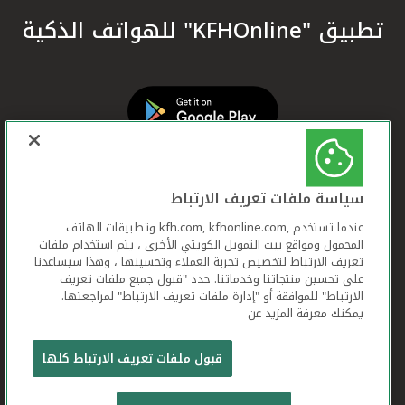
تطبيق "KFHOnline" للهواتف الذكية
سياسة ملفات تعريف الارتباط
عندما تستخدم ,kfh.com, kfhonline.com وتطبيقات الهاتف
المحمول ومواقع بيت التمويل الكويتي الأخرى ، يتم استخدام ملفات
تعريف الارتباط لتخصيص تجربة العملاء وتحسينها ، وهذا سيساعدنا
على تحسين منتجاتنا وخدماتنا. حدد "قبول جميع ملفات تعريف
الارتباط" للموافقة أو "إدارة ملفات تعريف الارتباط" لمراجعتها.
يمكنك معرفة المزيد عن
بيت التمويل الكويتي جميع الحقوق محفوظة © 2026
قبول ملفات تعريف الارتباط كلها
شروط وأحكام استخدام الموقع الإلكتروني
ملفات