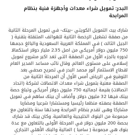
البدر: تمويل شراء معدات وأجهزة فنية بنظام
القنوات المصرفية
المرابحة
أدوات وخدمات
شارك بيت التمويل الكويتي –بيتك- في تمويل المرحلة الثانية
من صفقة تشغيل الرخصة الثانية للهواتف المتنقلة بتقنية (
الجيل الثالث ) في المملكة العربية السعودية والبالغ حجمها
خدمات ما بعد البيع
750 مليون دولار أمريكي من اصل 2.35 مليار دولار استكمالا
لدوره بالجزء الأول من الصفقة التى تعد اكبر مشروع تمويل
إسلامي على مستوى العالم. وقال نائب مساعد المدير العام
اتصل بنا
لقطاع الاستثمار أنور محمد البدر في تصريح صحفي بعد
التوقيع في الرياض أمس الأول أن المرحلة الثانية من
الصفقة معنية بتمويل شراء معدات الاتصالات لشركة (اتحاد
مواقع الفروع وأجهزة الصرف الآلي
اتصالات) بقيمة اجماليه 750 مليون دولار أمريكي وتبلغ حصة
بيتك فيها 32 مليون دولار. وأضاف أن بيتك ساهم في تمويل
ألمانيا
الصفقة بصفته منظما رئيسيا ومستشارا شرعيا ومضاربا
مشاركا وهى تقدم بنظام المرابحة ومدتها سنة بالتعاون مع
مجموعة من البنوك الخليجية والعالمية. وكان بيتك قد شارك
ماليزيا
بحصة 200 مليون دولار في المرحلة الأولى بالتعاون مع عدة
بنوك هي مجموعة ( سامبا ) المالية والبنك الأهلي التجاري