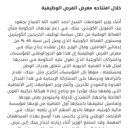
خلال افتتاحه معرض الفرص الوظيفية
القنوات المصرفية
أشاد وزير المواصلات الشيخ احمد العبد الله الصباح بجهود
أدوات وخدمات
بيت التمويل الكويتي- بيتك- في دعم توجهات الحكومة بشأن
العمالة الوطنية من خلال سياسة توظيف الخريجين الكويتيين
ومستوى العمالة الكويتية الذي وصل إلى نسبة 46 % من
خدمات ما بعد البيع
إجمالي العاملين. وقال الوزير خلال تفقده جناح بيتك في
معرض الفرص الوظيفية إن هذا هو الدورالوطنى للمؤسسات
والشركات الكويتية الذي تعول عليه الحكومة في تصديها
لمثل هذه القضية الحيوية التى تتعلق بقدرات الوطن
اتصل بنا
ومستقبله ، منوها بان المؤسسات الكبرى مثل –بيتك- تقدم
بالتزامها وحرصها على المشاركة الإيجابية في هذا المجال
مواقع الفروع وأجهزة الصرف الآلي
القدوة والنموذج للآخرين. وأشار وزير المواصلات إلى الاتفاقية
التى وقعها بيتك مؤخرا مع برنامج إعادة هيكلة تركيبة القوى
ألمانيا
العاملة والجهاز التنفيذي للدولة واستوضح بعض بنودها
وتفاصيل تطبيقها باعتبارها أول اتفاقية من نوعها لمؤسسة
مالية كويتية، منوها بالدور المهم الذي يلعبه –بيتك- في
ماليزيا
الاقتصاد الوطني والذي يكتسب بعدا أوسع بهذه المساهمات
المهمة. وقد استمع الوزير أثناء زيارته لجناح بيتك إلى عرض