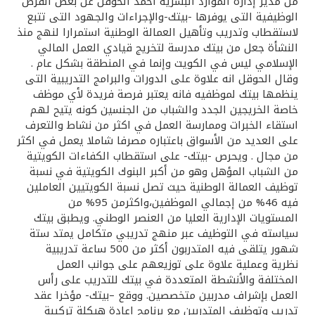
تركيا
من مدير إدارة الموارد البشرية احمد الحوقل عن بعض الفرص
الوظيفية التى يوفرها -بيتك-والإجراءات والجهود التى تتبع
لاستقطاب وتدريب وتأهيل العمالة الوطنية استمرارا لنهج منذ
مصر
النشأة جعل من بيتك مدرسة لتخريج قيادي العمل المالي
الإسلامي ليس في الكويت وإنما في المنطقة بشكل عام .
وقال الحوقل انه علاوة على الدورات والبرامج التدريبية التى
المملكة المتحدة
ينظمها بيتك لموظفيه فانه يعتبر فرصة فريدة لأي موظف
خاصة الخريجين الجدد والشباب من الجنسين كونه يتيح لهم
مملكة البحرين
استقاء الخبرات وممارسة العمل في اكثر من نشاط والتعرف
على العديد من الأسواق باعتباره مصرفا شاملا يعمل في اكثر
من مجال . ويحرص -بيتك- على استقطاب الكفاءات الكويتية
من الشباب المؤهل وهو من أكبر البنوك الكويتية في نسبة
توظيف العمالة الوطنية حيث تصل نسبة الكويتيين العاملين
فيه 46% من إجمالي الموظفين،واكثرمن 95% من
المستويات الإدارية العليا من العنصر الوطني. ويطبق بيتك
سياسته في التوظيف عبر منهج تدريبي متكامل يمتد ستة
شهور يتلقى فيه المتدربون أكثر من 500 ساعة تدريبية
نظرية وعملية علاوة على توزيعهم على جوانب العمل
المختلفة والأنشطة المتعددة في بيتك للتدريب على رأس
العمل بإشراف مدربين متخصصين. ووقع –بيتك- مؤخرا عقد
تدريب وتوظيف المتدربين مع برنامج إعادة هيكلة تركيبة