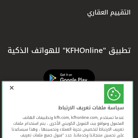
التقييم العقاري
تطبيق "KFHOnline" للهواتف الذكية
سياسة ملفات تعريف الارتباط
عندما تستخدم ,kfh.com, kfhonline.com وتطبيقات الهاتف
المحمول ومواقع بيت التمويل الكويتي الأخرى ، يتم استخدام ملفات
تعريف الارتباط لتخصيص تجربة العملاء وتحسينها ، وهذا سيساعدنا
على تحسين منتجاتنا وخدماتنا. حدد "قبول جميع ملفات تعريف