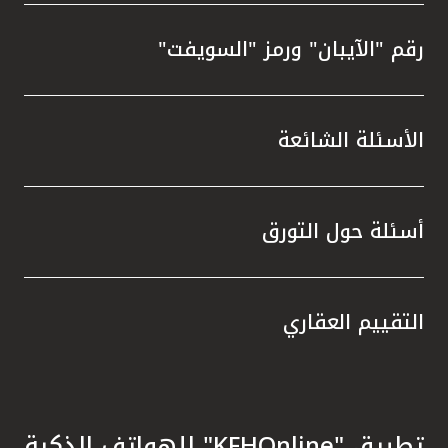
رقم "الآيبان" ورمز "السويفت"
الأسئلة الشائعة
أسئلة حول التورق
التقييم العقاري
تطبيق "KFHOnline" للهواتف الذكية