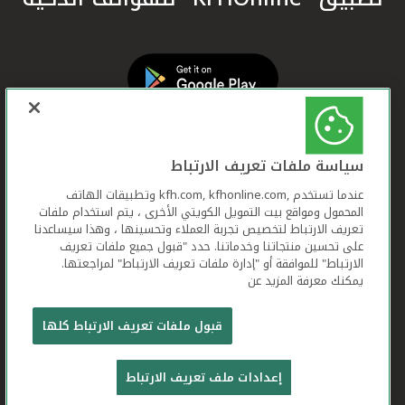
سياسة ملفات تعريف الارتباط
عندما تستخدم ,kfh.com, kfhonline.com وتطبيقات الهاتف
المحمول ومواقع بيت التمويل الكويتي الأخرى ، يتم استخدام ملفات
تعريف الارتباط لتخصيص تجربة العملاء وتحسينها ، وهذا سيساعدنا
على تحسين منتجاتنا وخدماتنا. حدد "قبول جميع ملفات تعريف
الارتباط" للموافقة أو "إدارة ملفات تعريف الارتباط" لمراجعتها.
يمكنك معرفة المزيد عن
بيت التمويل الكويتي جميع الحقوق محفوظة © 2026
قبول ملفات تعريف الارتباط كلها
شروط وأحكام استخدام الموقع الإلكتروني
ملفات
إعدادات ملف تعريف الارتباط
تعريف الارتباط
بيان الخصوصية
تواصل معنا