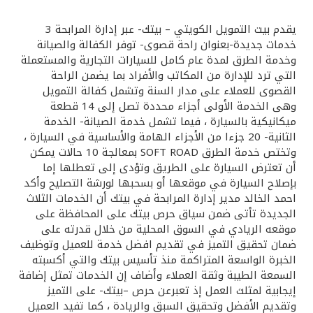
القنوات المصرفية
يقدم بيت التمويل الكويتي – بيتك- عبر إدارة المرابحة 3
خدمات جديدة-بعنوان راحة قصوى- توفر الكفالة والصيانة
وخدمة الطرق لمدة عام كامل للسيارات التجارية والمستعملة
أدوات وخدمات
التي ترد للإدارة من المكاتب والأفراد بما يضمن الراحة
القصوى للعملاء على مدار السنة وتشمل كفالة التمويل
خدمات ما بعد البيع
وهى الخدمة الأولى أجزاء محددة تصل إلى 14 قطعة
ميكانيكية بالسيارة ، فيما تشمل خدمة الصيانة- الخدمة
الثانية- 20 جزءا من الأجزاء الهامة والأساسية في السيارة ،
وتختص خدمة الطرق SOFT ROAD بمعالجة 10 حالات يمكن
اتصل بنا
أن تعترض السيارة على الطريق وتؤدى إلى تعطلها إما
بإصلاح السيارة في موقعها أو بسحبها لورشة التصليح وأكد
مواقع الفروع وأجهزة الصرف الآلي
احمد الخالد مدير إدارة المرابحة في بيتك أن الخدمات الثلاث
الجديدة تأتى ضمن سياق حرص بيتك على المحافظة على
موقعه الريادي في السوق المحلية من خلال قدرته على
ألمانيا
ضمان تحقيق التميز في تقديم افضل خدمة للعميل وتوظيف
الخبرة الواسعة المتراكمة منذ تأسيس بيتك والتي أكسبته
ماليزيا
السمعة الطيبة وثقة العملاء وأضاف إن الخدمات تمثل إضافة
إيجابية لمثلث العمل إذ تعبرعن حرص –بيتك- على التميز
وتقديم الأفضل وتحقيق السبق والريادة ، كما تفيد العميل