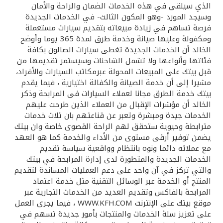
تركيا
الذي سيلقى في هذه الخدمات الضمان والراحة والأمان
وسيجد المورد -وهو المكون الثالث- في الخدمات الجديدة
فرصة تساهم في زيادة مبيعاته بتقديم سيارات مستعملة
مصر
ومكفولة وعليها صيانة وخدمة طرق لمدة 365 يوما وأوضح
الخالد أن الخدمات الجديدة تغطى سيارات الصالون بكافة
المملكة المتحدة
فئاتها وأنواعها ولا تشمل الشاحنات وسيستمر تقديمها من
قبل بيتك على المبيعات المحولة عبرمكاتب السيارات والأفراد،
مشيرا إلى أن خدمة الصيانة والكفالة اختيارية ، فيما يقدم
مملكة البحرين
بيتك خدمة الطرق مجانا لعملاء السيارات فى المرابحة وذكر
الخالد أن مؤشرات الإقبال من العملاء الذين طرحت عليهم
الخدمات جيدة ومبشرة وتعبر عن قناعتهم بان ثلاث خدمات
مترابطة وحيوية ستحقق لهم الراحة القصوى خاصة وان بيتك
يضمن توفير أرقى مستوى من الأداء والخدمة كما هو العهد
مع عملائه دائما ونوه بانتظام وواقعية سياسة تقديم
الخدمات الجديدة والمتطورة لدى إدارة المرابحة في بيتك
والتي تركز في آن واحد على دعم العمليات المساندة لتقديم
المنتج أو الخدمة عبر الوسائل التقنية مثل خدمة اعتماد
المرابحة بالفاكس وتقديم العديد من الخدمات التجارية عبر
موقع بيتك على الإنترنت WWW.KFH.COM ، فيما يجرى العمل
على تعزيز سلة الخدمات والمنتجات بأمور جديدة تسهم في