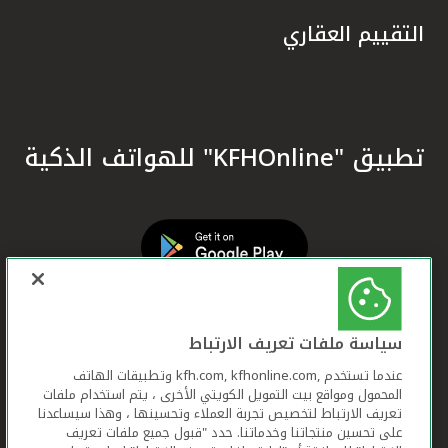
التقييم العقاري
تطبيق "KFHOnline" للهواتف الذكية
سياسة ملفات تعريف الارتباط
عندما تستخدم ,kfh.com, kfhonline.com وتطبيقات الهاتف
المحمول ومواقع بيت التمويل الكويتي الأخرى ، يتم استخدام ملفات
تعريف الارتباط لتخصيص تجربة العملاء وتحسينها ، وهذا سيساعدنا
على تحسين منتجاتنا وخدماتنا. حدد "قبول جميع ملفات تعريف