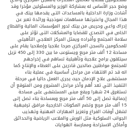
تركيا
وضع حجر الأساس له بمشاركة الوزير والمسئولين مؤخرا وقد
أشادت وزارة الداخلية بالمساعدات التى يقدمها بيتك في
مصر
هذا المجال واعتبرتها مساهمات نموذجية ورائدة تعبر عن
إدراك واعي وحريص من بيتك لدور المؤسسات المالية والقطاع
الخاص في التصدي للقضايا والمشكلات التى تؤثر على
المملكة المتحدة
سلامة المجتمع وأفراده ويمثل المركز العلاجي التأهيلي
للمحكومين بالسجن المركزي صرحا علاجيا وإصلاحيا يقام على
مملكة البحرين
مساحة 12 ألف متر مربع ويستوعب ما بين 330 إلى 450 نزيل
سيتلقون برامج علاجية وتأهيلية تساهم في إخراجهم
للمجتمع مواطنين صالحين قادرين على العطاء والإنتاج كما
انه قد تم الانتهاء من مراحل أساسية في عملية بناء
مستشفى علاج الإدمان حيث يجرى العمل حاليا في مرحلة
التنفيذ التي تعد أهم وأخر مراحل المشروع ومن المتوقع أن
تستغرق 24 شهرا ويقع مبنى المستشفى على مساحة
إجمالية تصل إلى 50 ألف متر مربع وبمساحة بناء تصل إلى
15 ألف متر مربع وتضم المكونات الخارجية مرافق ترفيهية
لشغل أوقات الفراغ وتعزيز المهارات المهنية وتهذيب
الجوانب السلوكية مثل الورش والملاعب الرياضية والحدائق
وأماكن الاستراحة وممارسة الهوايات