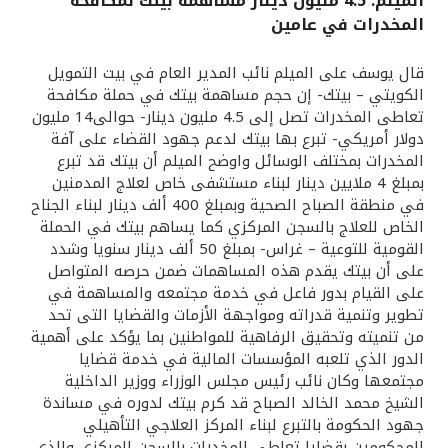
الميلم: 4.5 مليون دينار مساهمة بيتك لمكافحة
المخدرات في عامين
القنوات المصرفية
قال يوسف على الميلم نائب المدير العام في بيت التمويل
أدوات وخدمات
الكويتي – بيتك- إن حجم مساهمة بيتك في حملة مكافحة
تعاطى المخدرات تصل إلى 4.5 مليون دينار- حوالى14 مليون
دولار أمريكي- تبرع بها بيتك لدعم جهود القضاء على آفة
خدمات ما بعد البيع
المخدرات بمختلف الوسائل واوضح الميلم أن بيتك قد تبرع
بمبلغ 4 ملايين دينار لبناء مستشفى خاص لعلاج المدمنين
في منطقة الصباح الصحية وبمبلغ 400 ألف دينار لبناء الجناح
الخاص للعلاج بالسجن المركزي كما يساهم بيتك في الحملة
اتصل بنا
القومية للتوعية – غراس- بمبلغ 50 ألف دينار سنويا وشدد
على أن بيتك يقدم هذه المساهمات ضمن حرصه المتواصل
مواقع الفروع وأجهزة الصرف الآلي
على القيام بدور فاعل في خدمة مجتمعه والمساهمة في
تطوير وتنمية قدراته ومواجهة الأزمات والقضايا التى تحد
ألمانيا
من تنميته وتحقيق الرفاهية للمواطنين بما يؤكد على أهمية
الدور الذي تلعبه المؤسسات المالية في خدمة قضايا
مجتمعها وكان نائب رئيس مجلس الوزراء ووزير الداخلية
ماليزيا
الشيخ محمد الخالد الصباح قد كرم بيتك لدوره في مساندة
جهود الحكومة بالتبرع لبناء المركز العلاجي التأهيلي
للمحكومين بقضايا تعاطى المخدرات بالسجن المركزي والذي