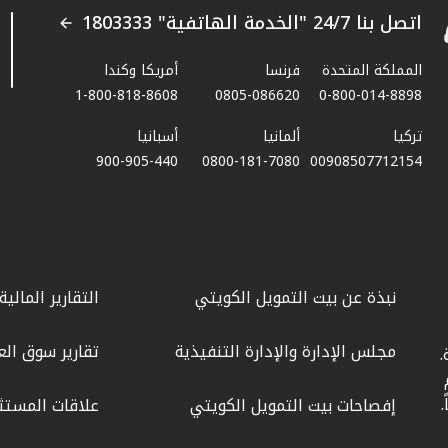
اتصل بنا 24/7 "الخدمة الهاتفية" 1803333
المملكة المتحدة
فرنسا
أمريكا وكندا
1-800-818-8608
0805-086620
0-800-014-8898
تركيا
ألمانيا
أسبانيا
900-905-440
0800-181-7080
00908507712154​
نبذة عن بيت التمويل الكويتي
التقارير المالية
مجلس الإدارة والإدارة التنفيذية
تقارير سوق الع
.
ليوم
إفصاحات بيت التمويل الكويتي
علاقات المستث