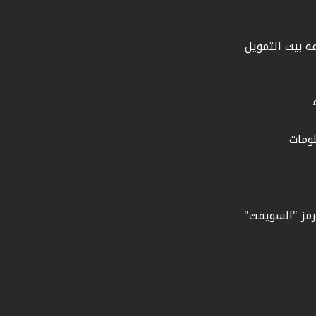
ة بيت التمويل
ومات
ورمز "السويفت"