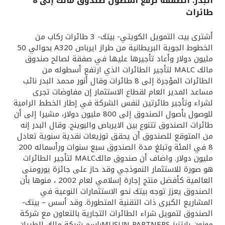
البدر: الصفقة ترفع أسطول صندوق مالك إلى 8
طائرات
القنوات المصرفية
أشترى بيت التمويل الكويتي- بيتك- 3 طائرات ركاب من
أدوات وخدمات
الخطوط الجوية البريطانية من طراز ايرباص A320 بحوالي 50
مليون دولار وأعاد تأجيرها عليها في صفقة لصالح صندوق
مالك MALC لتأجير الطائرات الذي ارتفع أسطوله من
خدمات ما بعد البيع
الطائرات المؤجرة إلى 8 طائرات وقال أنور محمد البدر نائب
مساعد المدير العام لقطاع الاستثمار إن مفاوضات تجرى
لشراء وتأجير طائرتين لنفس الشركة في إطار الخطط الرامية
للوصول بأصول الصندوق إلى 800 مليون دولار، مشيرا إلى أن
اتصل بنا
طائرات الصندوق تتنوع بين الايرباص والبوينج. وقال البدر إنه
من المتوقع للصندوق أن يحقق توزيعات نقدية سنوية تعادل
مواقع الفروع وأجهزة الصرف الآلي
8 في المئة وتبلغ مدة الصندوق سبع سنوات ورأسماله 200
مليون دولار. واضاف أن صندوق مالكMALC لتأجير الطائرات
ألمانيا
هو صورة للاستثمار النموذجي وقد حاز على جائزة يورومنى
العالمية كأفضل منتج إجارة إسلامي لعام 2002 ، منوها بأن
الصندوق يعزز توجه بيتك نحو الاستثمارات النوعية في
ماليزيا
المشاريع الكبرى ذات التقنية المتطورة. وقد أسس – بيتك-
الصندوق لتمويل شراء الطائرات التجارية بالتعاون مع شركة
موزون بارتنرز MUSUN PARTNERSباسم شركة مالك للطيران