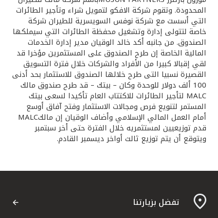
تركيا
المحدودة. وتقوم شركة الافكو لتمويل شراء وتأجير الطائرات
التي أسست مع شركة نوفس السويسرية للطيران شركة
مصر
خاصة لتتولى إدارة وتشغيل محفظة الطائرات التي سيملكها
الصندوق. من جانبه أكد خالد الوقيان مدير إدارة الخدمات
المالية الخاصة إن طرح الصندوق على المستثمرين مؤخرا قد
المملكة المتحدة
لقي إقبالا كبيرا من الأفراد والشركات خلال فترة التسويق
القصيرة نسبيا التى طرح خلالها الصندوق للاستثمار بحد أدنى
مملكة البحرين
100 ألف دولار للوحدة وكان – بيتك – قد طرح صندوق مالك
MALC لتأجير الطائرات للاكتتاب العام تأكيدا لسعى بيتك
المستمر لتنويع فرص ومجالات الاستثمار وفتح آفاق أوسع
أمام العمل المالي الإسلامي وأضاف الوقيان إن مالكMALC
قدم توزيعيين لمستثمريه خلال الفترة حتى أخر سبتمبر
ويتوقع أن يتم توزيع ثالث أواخر ديسمبر القادم.
تفضل بزيارتنا