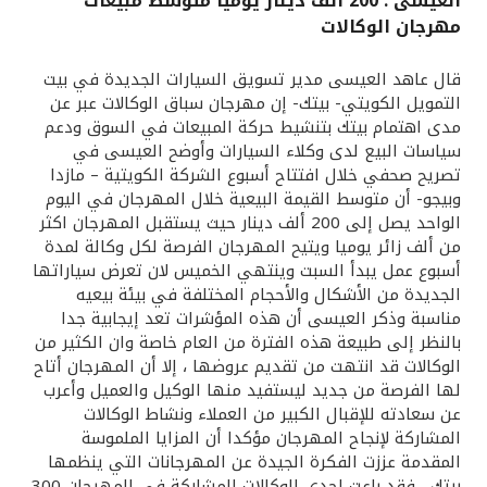
العيسى : 200 ألف دينار يوميا متوسط مبيعات
مهرجان الوكالات
القنوات المصرفية
قال عاهد العيسى مدير تسويق السيارات الجديدة في بيت
أدوات وخدمات
التمويل الكويتي- بيتك- إن مهرجان سباق الوكالات عبر عن
مدى اهتمام بيتك بتنشيط حركة المبيعات في السوق ودعم
سياسات البيع لدى وكلاء السيارات وأوضح العيسى في
خدمات ما بعد البيع
تصريح صحفي خلال افتتاح أسبوع الشركة الكويتية – مازدا
وبيجو- أن متوسط القيمة البيعية خلال المهرجان في اليوم
الواحد يصل إلى 200 ألف دينار حيث يستقبل المهرجان اكثر
من ألف زائر يوميا ويتيح المهرجان الفرصة لكل وكالة لمدة
اتصل بنا
أسبوع عمل يبدأ السبت وينتهي الخميس لان تعرض سياراتها
الجديدة من الأشكال والأحجام المختلفة في بيئة بيعيه
مواقع الفروع وأجهزة الصرف الآلي
مناسبة وذكر العيسى أن هذه المؤشرات تعد إيجابية جدا
بالنظر إلى طبيعة هذه الفترة من العام خاصة وان الكثير من
ألمانيا
الوكالات قد انتهت من تقديم عروضها ، إلا أن المهرجان أتاح
لها الفرصة من جديد ليستفيد منها الوكيل والعميل وأعرب
عن سعادته للإقبال الكبير من العملاء ونشاط الوكالات
ماليزيا
المشاركة لإنجاح المهرجان مؤكدا أن المزايا الملموسة
المقدمة عززت الفكرة الجيدة عن المهرجانات التي ينظمها
بيتك ، فقد باعت إحدى الوكالات المشاركة في المهرجان 300