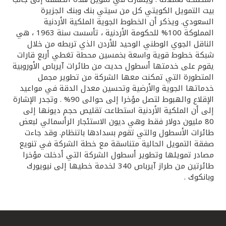
تركيا
بيت التمويل الكويتي كل من سيتي بنك وبنك الجزيرة
السعودي. ويذكر أن الخطوط الجوية الملكية الأردنية
مصر
المملوكة 100% للحكومة الأردنية ، تأسست سنة 1963 ، هي
الناقل الجوي الوطني الوحيد للأردن الذي تربطه من خلال
شبكة خطوط قوية واسعة بخمسين محطة تغطي أربع قارات
المملكة المتحدة
يقوم على خدمتها أسطول حديث من طائرات آيرباص الأوروبية
المتطورة التي تمكنت معها الشركة من تطوير مجمل
مملكة البحرين
خدماتها الجوية والأرضية وتحسين معدل الدقة في مواعيد
الإقلاع والهبوط لتصل مؤخرا إلى حوالى 90% . وتجدر الإشارة
إلى أن الملكية الأردنية استطاعت تقليص حجم ديونها إلى
80 مليون دولار فقط وهي ديون الاستئجار الرأسمالي لبعض
طائرات الأسطول والتي تقوم بسدادها باتنظام. وقد جاءت
صفقة التمويل الحالية متناسقة مع خطة الشركة في تنويع
مصادر تمويلها وتطوير أسطول الشركة التي أدخلت مؤخرا
طائرتين من طراز آيرباص 340 لخدمة خطيها إلى نيويورك
وبانكوك .