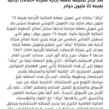
بعد نجاح تنظيمه صفقة إجارة لشركة اتصالات أردنية
بقيمة 22 مليون دولار
القنوات المصرفية
"بيتك" يشارك في تمويل صفقة للملكية الأردنية بقيمة 15
أدوات وخدمات
مليون دولار شارك بيت التمويل الكويتي مجموعة سيتى بنك
في تمويل صفقة مرابحة مدتها سنتان لصالح الخطوط الجوية
الملكية الأردنية-عالية- بقيمة 15 مليون دولار ، وهو ثاني
خدمات ما بعد البيع
تسهيل ائتماني إسلامي من نوعه يجري منحة لصالح شركة
أردنية بعد مشاركة "بيتك" في تنظيم وتمويل صفقة إجارة
معدات إلى شركة الاتصالات المتنقلة الأردنية FAST LINK
مدتها 3 سنوات. صرح بذلك أنور البدر ـ مساعد المدير العام
اتصل بنا
لقطاع الاستثمار بالوكالة ـ الذي وقع الصفقة نيابة عن "بيتك"
منوها إلى أن هذه المشاركة تأتي ضمن الاهتمام المتواصل
مواقع الفروع وأجهزة الصرف الآلي
بتمويل المشاريع ذات التقنية العالية والمرتبطة بتقدم
المجتمعات وتطورها. وأضاف البدر بأن هذه الصفقة تعزز
ألمانيا
سياسة التنويع في الاستثمارات الخارجية لبيتك من حيث
الأسواق والمشاريع لتقليل المخاطر وتعظيم العائد ، علما بأن
الأردن من الأسواق الجيدة ، كما أنها تعزز سياسة التعاون
ماليزيا
والتنسيق التى ينتهجها "بيتك" مع البنوك والمؤسسات
المالية العالمية الكبرى بما يخدم أنشطته الاستثمارية ويحقق
المصلحة لعملائه . ويشارك في تمويل هذه الصفقة إلى جانب