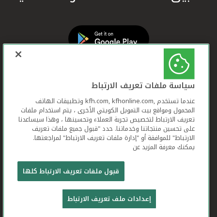
سياسة ملفات تعريف الارتباط
عندما تستخدم ,kfh.com, kfhonline.com وتطبيقات الهاتف
المحمول ومواقع بيت التمويل الكويتي الأخرى ، يتم استخدام ملفات
تعريف الارتباط لتخصيص تجربة العملاء وتحسينها ، وهذا سيساعدنا
على تحسين منتجاتنا وخدماتنا. حدد "قبول جميع ملفات تعريف
الارتباط" للموافقة أو "إدارة ملفات تعريف الارتباط" لمراجعتها.
يمكنك معرفة المزيد عن
بيت التمويل الكويتي جميع الحقوق محفوظة © 2026
قبول ملفات تعريف الارتباط كلها
شروط وأحكام استخدام الموقع الإلكتروني
ملفات
إعدادات ملف تعريف الارتباط
تعريف الارتباط
بيان الخصوصية
تواصل معنا