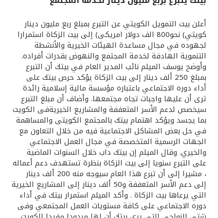
بيتك يتبرع بربع مليون دينار لخدمة المجتمع
القنوات المصرفية
أعلن بيت التمويل الكويتي عن التبرع بمبلغ ربع مليون دينار
كويتي) نحو800 الف دولار امريكى) إلى بيت الزكاة استمرارا
أدوات وخدمات
لجهوده في مجال مساعدة الهيئات الخيرية والأنشطة
التنموية الهادفة لخدمة المجتمع والنهوض بقدرات أفراده.
وأوضح يوسف الميلم نائب المدير العام في بيتك أن التبرع
خدمات ما بعد البيع
بمبلغ 250 ألف دينار إلى بيت الزكاة يؤكد حرص بيتك على
أداء دوره الاجتماعي باعتباره مؤسسة مالية إسلامية رائدة
ترى أن عليها واجبات تجاه مجتمعها. وأضاف أن مبلغ التبرع
سيخصص لدعم الأسر المتعففة والمشاريع الخيريةفى الكويت
اتصل بنا
بما يجسد ويؤكد اهتمام بيتك بالمجتمع الكويتى والمساهمة
في حل بعض المشاكل الاجتماعية فيه من خلال التعاون مع
مواقع الفروع وأجهزة الصرف الآلي
الجهات الرسمية المتخصصة في مجال العمل الاجتماعي
والخيري. وقال الميلم إن بيتك داب خلال السنوات الماضية
ألمانيا
على التبرع سنويا إلى بيت الزكاة بنظرة تستهدف دعم أعماله
، مشيرا إلى أن تبرع هذا العام سيوجه منه 200 ألف دينار
إلى دعم الأسر المتعففة و50 ألف دينار إلى المشاريع الخيرية
ماليزيا
التي يرعاها بيت الزكاة . وأكد الميلم استمرار بيتك في أداء
دوره الاجتماعي على كافة مستويات العمل المجتمعي وفى
شتى النواحي التى يرى بيتك أن لها مردودا مفيدا للكويت