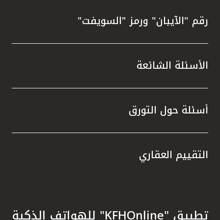
رقم "الآيبان" ورمز "السويفت"
الأسئلة الشائعة
أسئلة حول التورق
التقييم العقاري
تطبيق "KFHOnline" للهواتف الذكية