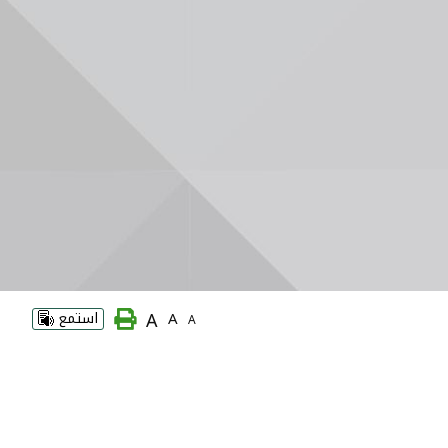
A
A
استمع
A