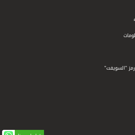
ومات
ورمز "السويفت"