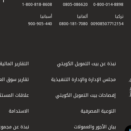
1-800-818-8608
0805-086620
0-800-014-8898
تركيا
ألمانيا
أسبانيا
900-905-440
0800-181-7080
00908507712154​
نبذة عن بيت التمويل الكويتي
التقارير المالية
مجلس الإدارة والإدارة التنفيذية
تقارير سوق الع
.
ليوم
إفصاحات بيت التمويل الكويتي
علاقات المستث
التوعية المصرفية
الاستدامة
بيان الأجور والعمولات
نبذة عن مجموع