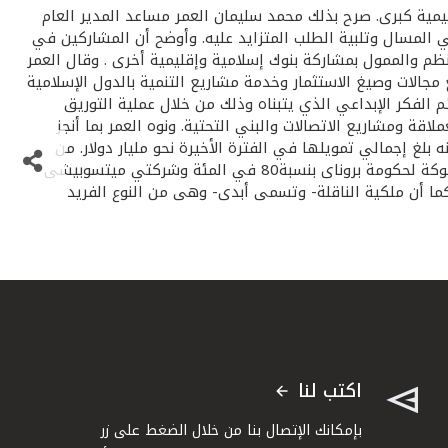
يمية كبرى. صرح بذلك محمد سليمان العمر مساعد المدير العام
تصدير الغاز الطبيعي المسال وتلبية الطلب المتزايد عليه. وأوضح أن المشاركين في
يعي المسال لمدة عشر سنوات، مشيرا إلى أن بنك HSBC – تمويل الأمانة هو المنظم والممول بمشاركة بنوك إسلامية وإقليمية أخرى . وقال العمر
ركة بيتك بحصة تبلغ 15 مليون دولار تأتى ضمن سياسة تنويع مجالات وصيغ الاستثمار وخدمة مشاريع التنمية بالدول الإسلامية
ئم الفكر الإبداعي الذي يتبناه وذلك من خلال عملية التوريق
اقة ومشاريع الاتصالات والبني التحتية. ونوه العمر بما أنجز
لغ إجمالي تمويلها في الفترة الأخيرة نحو مليار دولار. من
جانبه بين رشيد البداح مدير إدارة الاستثمار الدولي جوانب التميز في الصفقة قائلا بان الشركة المستفيدة وهى شركة بروناى للغاز مملوكة لحكومة بروناى بنسبة80 في المئة وشركتي ميتسوبيشى
ما أن ملكية الناقلة- وتسمى أبدى- وهى من النوع الفريد
اكتب لنا
بإمكانك الإتصال بنا من خلال الضغط على زر