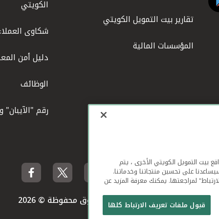
الكويتي
تقارير بيت التمويل الكويتي
شكاوى العملاء
المؤسسات المالية
دليل أمن المعل
الوظائف
رقم "الآيبان" 
لهاتف المحمول ومواقع بيت التمويل الكويتي الأخرى ، يتم
يساعدنا على تحسين منتجاتنا وخدماتنا.
ارتباط" لمراجعتها. يمكنك معرفة المزيد عن
بيت التمويل الكويتي جميع الحقوق محفوظة © 2026
قبول ملفات تعريف الارتباط كلها