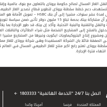
ل الغاز المسال لصالح حكومة بروناى بالتعاون مع بنوك عالمية وإقل
قال إن إجمالي الصفقة يبلغ 129 مليون دولار وتستهدف دعم خطط سلطنة بروناى لتطوير قطاع 
الصفقة سيؤجرون الناقلة إلى شركة بروناى للغاز الطب
في تصريح صحفي عقب توقيع الاتفاقية بعاصمة بروناى دار السلام أن مشا
لنقل والتقنية والبنية التحتية. وأكد إن بيتك قد طور الإجارة بما يلا
لدخول بالمنتج إلى المشاريع الضخمة مثل شراء الطائرات والناقلات العمل
مشروع إنتاج البتروكيماويات ايكويت وغيرها من المشاريع مشيرا انه ب
ة بروناى تعتبر رابع اكبر منتج للغاز الطبيعي المسال في العالم ك
نتهاء فترة الإجارة.
اتصل بنا 24/7 "الخدمة الهاتفية" 1803333
المملكة المتحدة
فرنسا
أمريكا وكندا