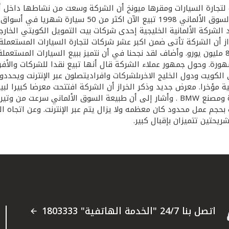
يجية لتجارة السيارات ومقرها ميونخ أن الشركة وسعت من نشاطها داخل 
 الإنترنت من خلال موقع الشركة www.ggtgmbh.com وتعد الشركة الألمانية الخليجية إحدى شركات بيت
مليون دينار ) فيما يتوقع أن تصل المبيعات خلال هذا العام إلى 80 مليون يورو. وأضاف لقد نجحنا في أن
لمشهورة. وحول جمهور عملاء الشركة قال أنها تبيع نقدا للشركات وا
الكويت ودول الخليج الاخرىلشركات وافراديتصلون عبر الإنترنت ويحددو
أوليمبيا سنتر وسط ميونخ وفى محيط معارض السيارات المشهورة ومصنع BMW . وأشار إلى 
حجم عمل محدود كان معظمه ولا يزال يتم عبر الإنترنت. وعن اتجاه ا
يحتين تتميزان بإقبال كبير.
اتصل بنا 24/7 "الخدمة الهاتفية" 1803333