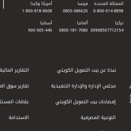
المملكة المتحدة
فرنسا
أمريكا وكندا
1-800-818-8608
0805-086620
0-800-014-8898
تركيا
ألمانيا
أسبانيا
900-905-440
0800-181-7080
00908507712154​
نبذة عن بيت التمويل الكويتي
التقارير المالية
مجلس الإدارة والإدارة التنفيذية
تقارير سوق الع
.
ليوم
إفصاحات بيت التمويل الكويتي
علاقات المستث
التوعية المصرفية
الاستدامة