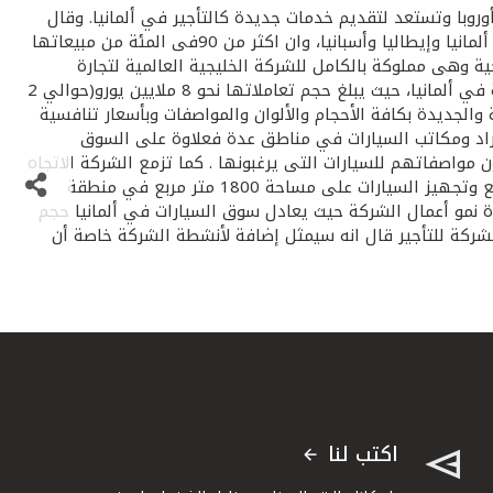
أوروبا وتستعد لتقديم خدمات جديدة كالتأجير في ألمانيا. وقال
الخراز في تصريح صحفي أن الشركة التى بدأت العمل فعليا في السوق الألماني 1998 تبيع الآن اكثر من 50 سيارة شهريا في أسواق ألمانيا وإيطاليا وأسبانيا، وان اكثر من 90فى المئة من مبيعاتها
 التمويل الكويتي الخارجية وهى مملوكة بالكامل للشركة الخليجية العالمية لتجارة
السيارات وعضو بالغرفة التجارية الألمانية. حجم المبيعات وذكرالخراز أن الشركة تأتى ضمن اكبر عشر شركات لتجارة السيارات المستعملة في ألمانيا، حيث يبلغ حجم تعاملاتها نحو 8 ملايين يورو(حوالي 2
 نتميز ببيع السيارات المستعملة والجديدة بكافة الأحجام والألوان والمواصفات وبأسعار تنافسية
لأفراد ومكاتب السيارات في مناطق عدة فعلاوة على السوق
ن مواصفاتهم للسيارات التى يرغبونها . كما تزمع الشركة الاتجاه
نحو أسواق شرق آسيا بعد صفقات ناجحة عقدتها في كوريا الجنوبية مؤخرا. معرض جديد وذكر الخراز أن الشركة افتتحت معرضا كبيرا لبيع وتجهيز السيارات على مساحة 1800 متر مربع في منطقة
أن طبيعة السوق الألماني سرعت من وتيرة نمو أعمال الشركة حيث يعادل سوق السيارات في ألمانيا حجم
لشركة للتأجير قال انه سيمثل إضافة لأنشطة الشركة خاصة أن
اكتب لنا