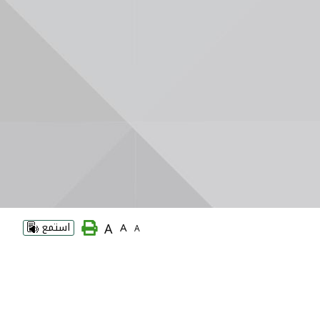
A
A
استمع
A