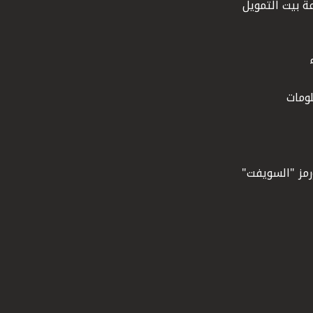
ة بيت التمويل
ومات
ورمز "السويفت"