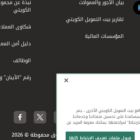
بيان الأجور والعمولات
نبذة عن مجموع
الكويتي
تقارير بيت التمويل الكويتي
شكاوى العملاء
المؤسسات المالية
دليل أمن المعل
الوظائف
رقم "الآيبان" 
لهاتف المحمول ومواقع بيت التمويل الكويتي الأخرى ، يتم
يساعدنا على تحسين منتجاتنا وخدماتنا.
ارتباط" لمراجعتها. يمكنك معرفة المزيد عن
بيت التمويل الكويتي جميع الحقوق محفوظة © 2026
قبول ملفات تعريف الارتباط كلها