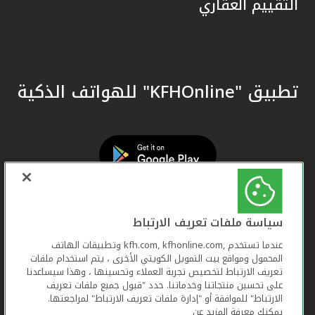
التقييم العقاري
تطبيق "KFHOnline" للهواتف الذكية
سياسة ملفات تعريف الارتباط
عندما تستخدم ,kfh.com, kfhonline.com وتطبيقات الهاتف
المحمول ومواقع بيت التمويل الكويتي الأخرى ، يتم استخدام ملفات
تعريف الارتباط لتخصيص تجربة العملاء وتحسينها ، وهذا سيساعدنا
على تحسين منتجاتنا وخدماتنا. حدد "قبول جميع ملفات تعريف
الارتباط" للموافقة أو "إدارة ملفات تعريف الارتباط" لمراجعتها.
يمكنك معرفة المزيد عن