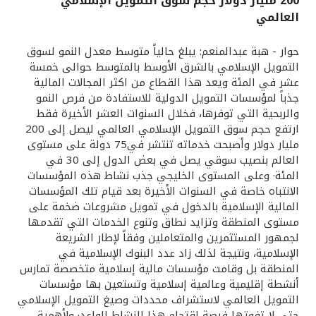
200 مليار دولار حجم سوق التمويل الإسلامي
العالمي
القنوات المصرفية
حوار - هبة عبدالمنعم: يبلغ حالياً متوسط معدل النمو لسوق
أدوات وخدمات
التمويل الإسلامي بالشرق الأوسط بالمتوسط حوالى خمسة
عشر في المئة ويعد هذا القطاع من اكثر المجالات المالية
جذباً لمؤسسات التمويل الدولية للاستفادة من فرص النمو
خدمات ما بعد البيع
والربحية التي توفرها، فخلال السنوات العشر الأخيرة فقط
ارتفع حجم سوق التمويل الإسلامي العالمي ليصل إلى 200
مليار دولار وأصبحت خدماته تنتشر في75 دولة على مستوى
العالم بنصيب سوقي يصل في بعض الدول إلى 30 في
اتصل بنا
المئة· وعلى المستوى الخليجي جذب نشاط هذه المؤسسات
الانتباه خاصة في السنوات الأخيرة بعد قيام تلك المؤسسات
مواقع الفروع وأجهزة الصرف الآلي
المالية الإسلامية بالدخول في تمويل مشروعات ضخمة على
مستوى المنطقة وتزايد نطاق وتنوع الخدمات التي تقدمها
ألمانيا
لجمهور المستثمرين والمتعاملين وفقاً لإطار الشريعة
الإسلامية، ونتيجة لذلك زاد عدد البنوك الإسلامية في
المنطقة بل وقامت مؤسسات مالية إسلامية متخصصة تمارس
ماليزيا
أنشطة إقليمية وعالمية إسلامية وتستعين بها مؤسسات
التمويل العالمي لاستشراف محددات وصيغ التمويل الإسلامي
حتى لا تفوتها فرصة اقتحام هذا النشاط الواعد· ولأهمية