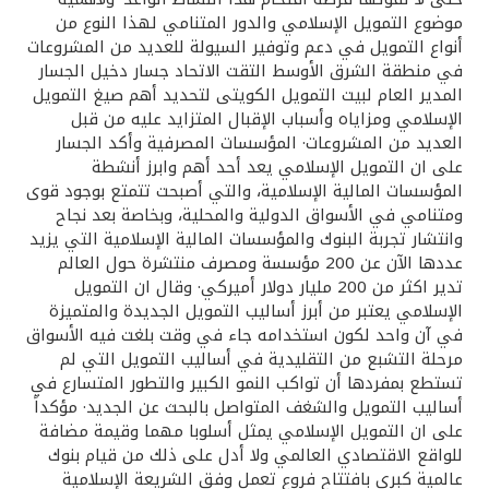
تركيا
موضوع التمويل الإسلامي والدور المتنامي لهذا النوع من
أنواع التمويل في دعم وتوفير السيولة للعديد من المشروعات
مصر
في منطقة الشرق الأوسط التقت الاتحاد جسار دخيل الجسار
المدير العام لبيت التمويل الكويتى لتحديد أهم صيغ التمويل
الإسلامي ومزاياه وأسباب الإقبال المتزايد عليه من قبل
المملكة المتحدة
العديد من المشروعات· المؤسسات المصرفية وأكد الجسار
على ان التمويل الإسلامي يعد أحد أهم وابرز أنشطة
مملكة البحرين
المؤسسات المالية الإسلامية، والتي أصبحت تتمتع بوجود قوى
ومتنامي في الأسواق الدولية والمحلية، وبخاصة بعد نجاح
وانتشار تجربة البنوك والمؤسسات المالية الإسلامية التي يزيد
عددها الآن عن 200 مؤسسة ومصرف منتشرة حول العالم
تدير اكثر من 200 مليار دولار أميركي· وقال ان التمويل
الإسلامي يعتبر من أبرز أساليب التمويل الجديدة والمتميزة
في آن واحد لكون استخدامه جاء في وقت بلغت فيه الأسواق
مرحلة التشبع من التقليدية في أساليب التمويل التي لم
تستطع بمفردها أن تواكب النمو الكبير والتطور المتسارع في
أساليب التمويل والشغف المتواصل بالبحث عن الجديد· مؤكداً
على ان التمويل الإسلامي يمثل أسلوبا مهما وقيمة مضافة
للواقع الاقتصادي العالمي ولا أدل على ذلك من قيام بنوك
عالمية كبرى بافتتاح فروع تعمل وفق الشريعة الإسلامية