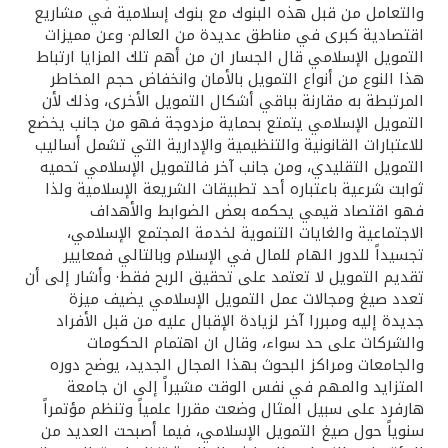
والتعامل من قبل هذه البنوك مع بنوك إسلامية في مشاريع
اقتصادية كبرى في مناطق عديدة من العالم· وعن مميزات
التمويل الإسلامي قال الجسار ان من أهم تلك المزايا ارتباط
هذا النوع من أنواع التمويل بالأمان وانخفاض حجم المخاطر
المرتبطة به مقارنة بباقي أشكال التمويل الأخرى، وذلك لأن
التمويل الإسلامي يتمتع بحماية مزدوجة فهو من جانب يخضع
للاعتبارات القانونية والتنظيمية والإدارية التي تشمل أساليب
التمويل التقليدي، ومن جانب آخر فالتمويل الإسلامي تحميه
ثوابت شرعية باعتباره أحد تطبيقات الشريعة الإسلامية ولذا
فهو اقتصاد قيمي يحكمه بعض الضوابط والأهداف
الاجتماعية والغايات التنموية لخدمة المجتمع الإسلامي،
تجسيداً للدور الهام للمال في الإسلام وبالتالي فمعايير
تقديم التمويل لا تعتمد على تحقيق الربح فقط· وأشار إلى أن
تعدد صيغ ومجالات عمل التمويل الإسلامي يضيف ميزة
جديدة إليه ومبررا آخر لزيادة الإقبال عليه من قبل الأفراد
والشركات على حد سواء، وقال ان اهتمام الحكومات
والجامعات ومراكز البحوث بهذا المجال الجديد، يوضح دوره
المتزايد والمهم في نفس الوقت مشيراً إلى ان جامعة
هارفرد على سبيل المثال وضعت مقررا علمياً وتنظم مؤتمراً
سنوياً حول صيغ التمويل الإسلامي، فيما أصبحت العديد من