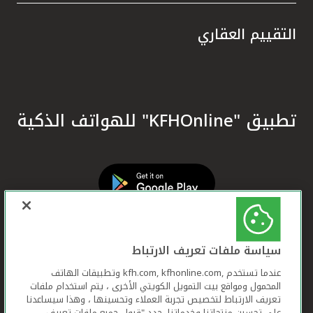
التقييم العقاري
تطبيق "KFHOnline" للهواتف الذكية
سياسة ملفات تعريف الارتباط
عندما تستخدم ,kfh.com, kfhonline.com وتطبيقات الهاتف
المحمول ومواقع بيت التمويل الكويتي الأخرى ، يتم استخدام ملفات
تعريف الارتباط لتخصيص تجربة العملاء وتحسينها ، وهذا سيساعدنا
على تحسين منتجاتنا وخدماتنا. حدد "قبول جميع ملفات تعريف