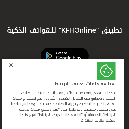
تطبيق "KFHOnline" للهواتف الذكية
سياسة ملفات تعريف الارتباط
عندما تستخدم ,kfh.com, kfhonline.com وتطبيقات الهاتف
المحمول ومواقع بيت التمويل الكويتي الأخرى ، يتم استخدام ملفات
تعريف الارتباط لتخصيص تجربة العملاء وتحسينها ، وهذا سيساعدنا
على تحسين منتجاتنا وخدماتنا. حدد "قبول جميع ملفات تعريف
الارتباط" للموافقة أو "إدارة ملفات تعريف الارتباط" لمراجعتها.
يمكنك معرفة المزيد عن