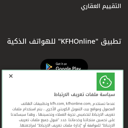
التقييم العقاري
تطبيق "KFHOnline" للهواتف الذكية
سياسة ملفات تعريف الارتباط
عندما تستخدم ,kfh.com, kfhonline.com وتطبيقات الهاتف
المحمول ومواقع بيت التمويل الكويتي الأخرى ، يتم استخدام ملفات
تعريف الارتباط لتخصيص تجربة العملاء وتحسينها ، وهذا سيساعدنا
على تحسين منتجاتنا وخدماتنا. حدد "قبول جميع ملفات تعريف
الارتباط" للموافقة أو "إدارة ملفات تعريف الارتباط" لمراجعتها.