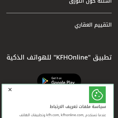
أسئلة حول التورق
التقييم العقاري
تطبيق "KFHOnline" للهواتف الذكية
سياسة ملفات تعريف الارتباط
عندما تستخدم ,kfh.com, kfhonline.com وتطبيقات الهاتف