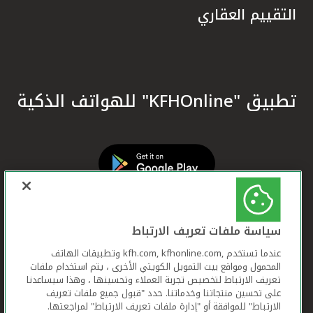
التقييم العقاري
تطبيق "KFHOnline" للهواتف الذكية
سياسة ملفات تعريف الارتباط
عندما تستخدم ,kfh.com, kfhonline.com وتطبيقات الهاتف
المحمول ومواقع بيت التمويل الكويتي الأخرى ، يتم استخدام ملفات
تعريف الارتباط لتخصيص تجربة العملاء وتحسينها ، وهذا سيساعدنا
على تحسين منتجاتنا وخدماتنا. حدد "قبول جميع ملفات تعريف
الارتباط" للموافقة أو "إدارة ملفات تعريف الارتباط" لمراجعتها.