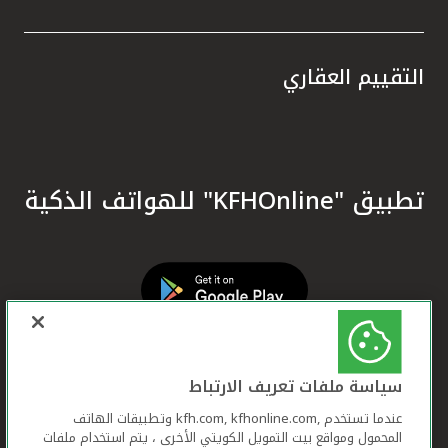
التقييم العقاري
تطبيق "KFHOnline" للهواتف الذكية
سياسة ملفات تعريف الارتباط
عندما تستخدم ,kfh.com, kfhonline.com وتطبيقات الهاتف
المحمول ومواقع بيت التمويل الكويتي الأخرى ، يتم استخدام ملفات