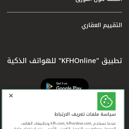
التقييم العقاري
تطبيق "KFHOnline" للهواتف الذكية
سياسة ملفات تعريف الارتباط
عندما تستخدم ,kfh.com, kfhonline.com وتطبيقات الهاتف
المحمول ومواقع بيت التمويل الكويتي الأخرى ، يتم استخدام ملفات