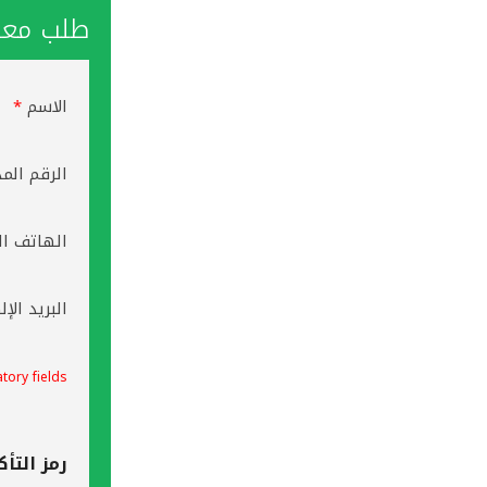
طلب معاو
الاسم
*
الرقم الم
الهاتف ال
البريد الإ
tory fields
رمز التأك