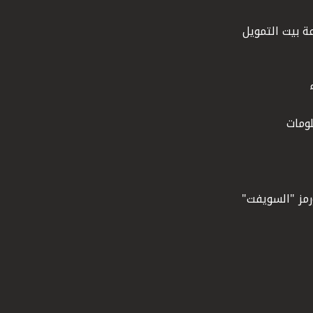
ة بيت التمويل
ومات
ورمز "السويفت"