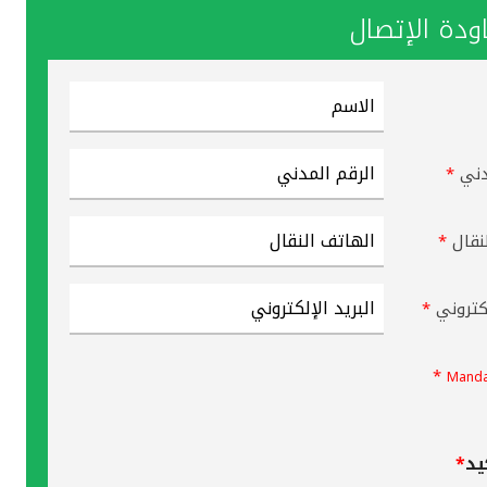
دة الإتصال
دني
*
نقال
*
لكتروني
*
*
Manda
يد
*