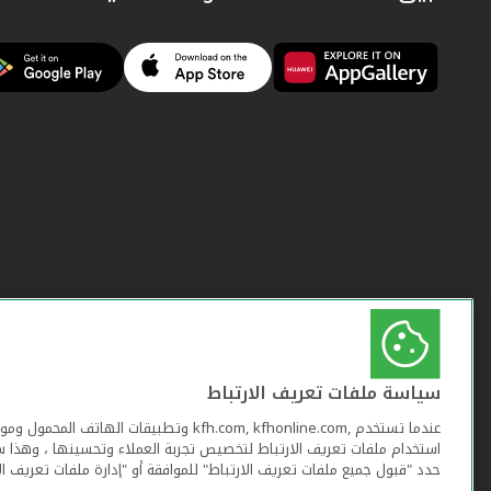
سياسة ملفات تعريف الارتباط
عندما تستخدم ,kfh.com, kfhonline.com وتطبيقات ا
استخدام ملفات تعريف الارتباط لتخصيص تجربة العملاء وتحسينها ، وهذا س
حدد "قبول جميع ملفات تعريف الارتباط" للموافقة أو "إدارة ملفات تعريف ال