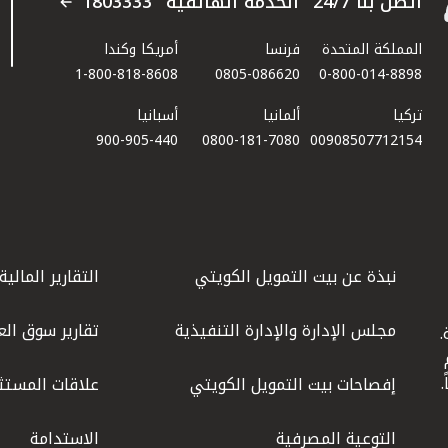
اتصل بنا 24/7 "الخدمة الهاتفية" 1803333
المملكة المتحدة
فرنسا
أمريكا وكندا
1-800-818-8608
0805-086620
0-800-014-8898
تركيا
ألمانيا
أسبانيا
900-905-440
0800-181-7080
00908507712154​
نبذة عن بيت التمويل الكويتي
التقارير المالية
مجلس الإدارة والإدارة التنفيذية
تقارير سوق الع
.
ليوم
إفصاحات بيت التمويل الكويتي
علاقات المستث
التوعية المصرفية
الاستدامة