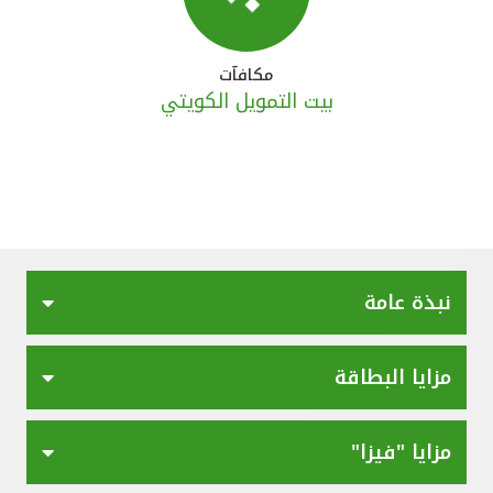
مكافآت
بيت التمويل الكويتي
نبذة عامة
مزايا البطاقة
مزايا "فيزا"