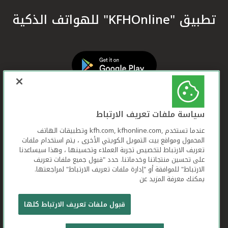
تطبيق "KFHOnline" للهواتف الذكية
سياسة ملفات تعريف الارتباط
عندما تستخدم ,kfh.com, kfhonline.com وتطبيقات الهاتف
المحمول ومواقع بيت التمويل الكويتي الأخرى ، يتم استخدام ملفات
تعريف الارتباط لتخصيص تجربة العملاء وتحسينها ، وهذا سيساعدنا
على تحسين منتجاتنا وخدماتنا. حدد "قبول جميع ملفات تعريف
الارتباط" للموافقة أو "إدارة ملفات تعريف الارتباط" لمراجعتها.
يمكنك معرفة المزيد عن
بيت التمويل الكويتي جميع الحقوق محفوظة © 2026
قبول ملفات تعريف الارتباط كلها
شروط وأحكام استخدام الموقع الإلكتروني
ملفات