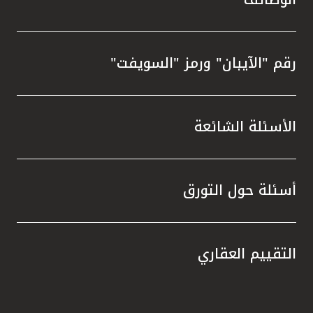
رقم "الآيبان" ورمز "السويفت"
الأسئلة الشائعة
أسئلة حول التورق
التقييم العقاري