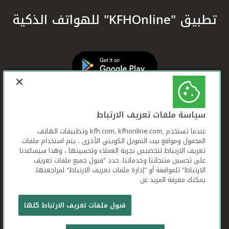
تطبيق "KFHOnline" للهواتف الذكية
سياسة ملفات تعريف الارتباط
عندما تستخدم ,kfh.com, kfhonline.com وتطبيقات الهاتف
المحمول ومواقع بيت التمويل الكويتي الأخرى ، يتم استخدام ملفات
تعريف الارتباط لتخصيص تجربة العملاء وتحسينها ، وهذا سيساعدنا
على تحسين منتجاتنا وخدماتنا. حدد "قبول جميع ملفات تعريف
الارتباط" للموافقة أو "إدارة ملفات تعريف الارتباط" لمراجعتها.
يمكنك معرفة المزيد عن
بيت التمويل الكويتي جميع الحقوق محفوظة © 2026
قبول ملفات تعريف الارتباط كلها
شروط وأحكام استخدام الموقع الإلكتروني
ملفات