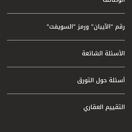
رقم "الآيبان" ورمز "السويفت"
الأسئلة الشائعة
أسئلة حول التورق
التقييم العقاري