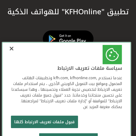
تطبيق "KFHOnline" للهواتف الذكية
سياسة ملفات تعريف الارتباط
عندما تستخدم ,kfh.com, kfhonline.com وتطبيقات الهاتف
المحمول ومواقع بيت التمويل الكويتي الأخرى ، يتم استخدام ملفات
تعريف الارتباط لتخصيص تجربة العملاء وتحسينها ، وهذا سيساعدنا
على تحسين منتجاتنا وخدماتنا. حدد "قبول جميع ملفات تعريف
الارتباط" للموافقة أو "إدارة ملفات تعريف الارتباط" لمراجعتها.
يمكنك معرفة المزيد عن
بيت التمويل الكويتي جميع الحقوق محفوظة © 2026
قبول ملفات تعريف الارتباط كلها
شروط وأحكام استخدام الموقع الإلكتروني
ملفات