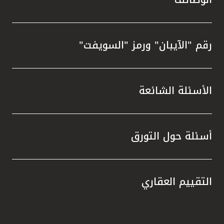
رقم "الآيبان" ورمز "السويفت"
الأسئلة الشائعة
أسئلة حول التورق
التقييم العقاري