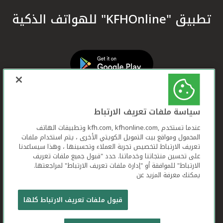
تطبيق "KFHOnline" للهواتف الذكية
سياسة ملفات تعريف الارتباط
عندما تستخدم ,kfh.com, kfhonline.com وتطبيقات الهاتف
المحمول ومواقع بيت التمويل الكويتي الأخرى ، يتم استخدام ملفات
تعريف الارتباط لتخصيص تجربة العملاء وتحسينها ، وهذا سيساعدنا
على تحسين منتجاتنا وخدماتنا. حدد "قبول جميع ملفات تعريف
الارتباط" للموافقة أو "إدارة ملفات تعريف الارتباط" لمراجعتها.
يمكنك معرفة المزيد عن
بيت التمويل الكويتي جميع الحقوق محفوظة © 2026
قبول ملفات تعريف الارتباط كلها
شروط وأحكام استخدام الموقع الإلكتروني
ملفات