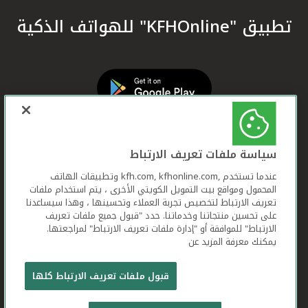
تطبيق "KFHOnline" للهواتف الذكية
سياسة ملفات تعريف الارتباط
عندما تستخدم ,kfh.com, kfhonline.com وتطبيقات الهاتف
المحمول ومواقع بيت التمويل الكويتي الأخرى ، يتم استخدام ملفات
تعريف الارتباط لتخصيص تجربة العملاء وتحسينها ، وهذا سيساعدنا
على تحسين منتجاتنا وخدماتنا. حدد "قبول جميع ملفات تعريف
الارتباط" للموافقة أو "إدارة ملفات تعريف الارتباط" لمراجعتها.
يمكنك معرفة المزيد عن
بيت التمويل الكويتي جميع الحقوق محفوظة © 2026
قبول ملفات تعريف الارتباط كلها
شروط وأحكام استخدام الموقع الإلكتروني
ملفات