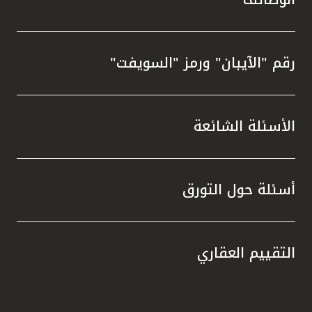
رقم "الآيبان" ورمز "السويفت"
الأسئلة الشائعة
أسئلة حول التورق
التقييم العقاري