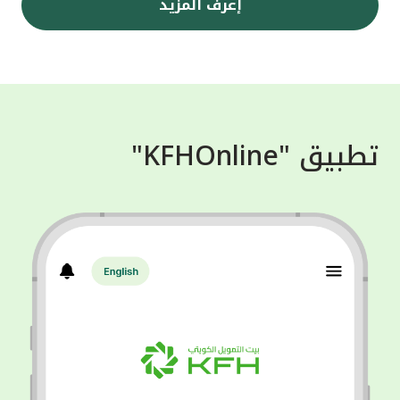
إعرف المزيد
تطبيق "KFHOnline"