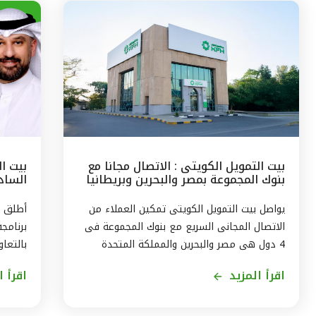
بيت التمويل الكويتى : الاتصال مجانا مع
بيت ا
بنوك المجموعة بمصر والبحرين وبريطانيا
السادس
وتركيا
مع الج
يواصل بيت التمويل الكويتى تمكين العملاء من
أطلق ب
الاتصال المجانى السريع مع بنوك المجموعة فى
برنامج
4 دول هى مصر والبحرين والمملكة المتحدة
بالتعاو
وتركيا، من خلال الاتصال بالخدمة الهاتفية فى
ويستمر
اقرأ المزيد
اقرأ ا
الكويت على الرقم 1803333 دون أى تكلفة على
العميل ، استمراراً لنهج البنك في تقديم أفضل
لاكتسا
الخدمات المتطورة والآمنة والتواصل الدائم مع
الاندم