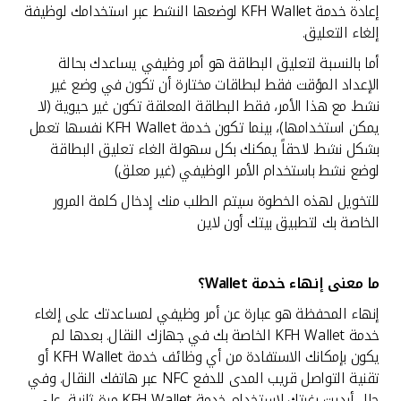
إعادة خدمة KFH Wallet لوضعها النشط عبر استخدامك لوظيفة
إلغاء التعليق.
أما بالنسبة لتعليق البطاقة هو أمر وظيفي يساعدك بحالة
الإعداد المؤقت فقط لبطاقات مختارة أن تكون في وضع غير
نشط. مع هذا الأمر، فقط البطاقة المعلقة تكون غير حيوية (لا
يمكن استخدامها)، بينما تكون خدمة KFH Wallet نفسها تعمل
بشكل نشط. لاحقاً يمكنك بكل سهولة الغاء تعليق البطاقة
لوضع نشط باستخدام الأمر الوظيفي (غير معلق)
للتخويل لهذه الخطوة سيتم الطلب منك إدخال كلمة المرور
الخاصة بك لتطبيق بيتك أون لاين
ما معنى إنهاء خدمة
Wallet؟
إنهاء المحفظة هو عبارة عن أمر وظيفي لمساعدتك على إلغاء
خدمة KFH Wallet الخاصة بك في جهازك النقال. بعدها لم
يكون بإمكانك الاستفادة من أي وظائف خدمة KFH Wallet أو
تقنية التواصل قريب المدى للدفع NFC عبر هاتفك النقال. وفي
حال أبديت رغبتك لاستخدام خدمة KFH Wallet مرة ثانية، على