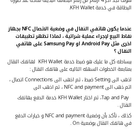
سوف تجد أخر 4 أرقام من رقم البطاقة البديلة متاحة عند صورة
البطاقة في خدمة KFH Wallet.
عندما يكون هاتفي النقال في وضعية الاتصال
NFC بجهاز
نقاط البيع لإجراء عملية شرائية ، لماذا تظهر تطبيقات
اخرى مثل Android Pay او Samsung Pay على هاتفي
النقال ؟
ببساطه كل ما عليك هو ضبط خدمة KFH Wallet لهاتفك النقال
بمتابعة الخطوات السهله التاليه على هاتفك النقال :
اذهب الى Setting ضبط ، ثم اذهب الى Connections اتصال ،
اثم ذهب الى NFC and payment ، ثم اذهب الى
Tap and Pay، ثم اختار KFH Wallet خدمة الدفع بهاتفك
النقال .
كذلك ، تأكد بأن وضعية NFC and payment و خيارات الدفع
في هاتفك النقال بوضعية On .