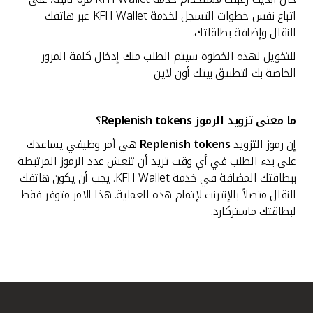
اتباع نفس خطوات التسجل لخدمة KFH Wallet عبر هاتفك
النقال وإضافة بطاقاتك.
للتخويل لهذه الخطوة سيتم الطلب منك إدخال كلمة المرور
الخاصة بك لتطبيق بيتك أون لاين
ما معنى تزويد الرموز
Replenish tokens؟
إن رموز التزويد
Replenish tokens
هي أمر وظيفي يساعدك
على بدء الطلب في أي وقت تريد أن تنعش عدد الرموز المرتبطة
ببطاقتك المضافة في خدمة KFH Wallet. يجب أن يكون هاتفك
النقال متصلاً بالإنترنت لإتمام هذه العملية. هذا الامر متوفر فقط
لبطاقتك ماستركارد.