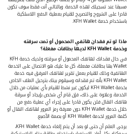
مسبقا عند تسجيلك لهذه الخدمة. وبالتالي أنت فقط سوف تكون
قادرا على الشروح والتصريح للقيام بعملية الدفع اللاسلكية
باستخدام خدمة KFH Wallet.
ماذا لو تم فقدان هاتفي المحمول أو تمت سرقته
وخدمة
KFH Wallet لديها بطاقات مفعلة؟
في حال فقدانك لهاتفك المحمول أو سرقته ولديك خدمة KFH
Wallet بها بطاقات مفعلة، كل ما عليك هو الاتصال على الخدمة
الهاتفية وذلك للقيام بعمل تقرير لهاتفك المرفق فيه خدمة
KFH Wallet بأنه تم فقدانه وسيقوم بيتك بترحيل الملف الخاص
بخدمة KFH Wallet ليكون غير نشط للقيام بأي عمليات من خلال
الخدمة. وعلاوة على ذلك، فإن قام أي شخص بإيجاد أو سرقة
هاتفك النقال فلن يكون قادرا على إجراء أي عملية دفع من
خلال خدمة KFH Wallet دون معرفة رمز المرور لهاتفك النقال أو
كلمة المرور لخدمة KFH Wallet أو بصمة الأصبع.
يرجى العلم أن حتى لو بعد أن يتم إلغاء خدمة KFH Wallet،
سيمكنك بكل أمان الاستمرار باستخدام بطاقة بيتك البلاستيكية