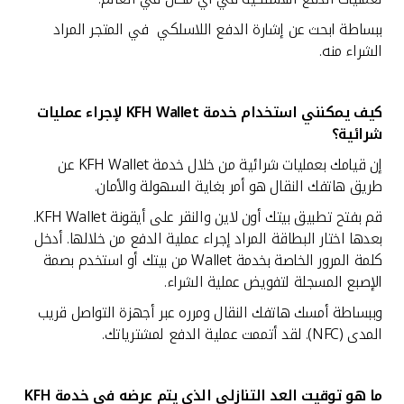
ببساطة ابحث عن إشارة الدفع اللاسلكي في المتجر المراد
الشراء منه.
كيف يمكنني استخدام خدمة
KFH Wallet لإجراء عمليات
شرائية؟
إن قيامك بعمليات شرائية من خلال خدمة KFH Wallet عن
طريق هاتفك النقال هو أمر بغاية السهولة والأمان.
قم بفتح تطبيق بيتك أون لاين والنقر على أيقونة KFH Wallet.
بعدها اختار البطاقة المراد إجراء عملية الدفع من خلالها. أدخل
كلمة المرور الخاصة بخدمة Wallet من بيتك أو استخدم بصمة
الإصبع المسجلة لتفويض عملية الشراء.
وببساطة أمسك هاتفك النقال ومرره عبر أجهزة التواصل قريب
المدى (NFC). لقد أتممت عملية الدفع لمشترياتك.
ما هو توقيت العد التنازلي الذي يتم عرضه في خدمة
KFH