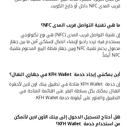
تركيا
قريب المدى NFC داخل أو خارج الكويت.
مصر
ما هي تقنية التواصل قريب المدى
NFC؟
المملكة المتحدة
إن تقنية التواصل قريب المدى (NFC) هي نوع تكنولوجي
يستخدم فيه تردد راديو لإنشاء اتصال لاسلكي آمن ما بين جهاز
محمول يدعم تقنية NFC وبين جهاز نقطة البيع المدعوم بتقنية
مملكة البحرين
NFC أيضاً.
أين يمكنني إيجاد خدمة
KFH Wallet في جهازي النقال؟
إن خدمة KFH Wallet متاحة في تطبيق بيتك اون لاين لأجهزة
النقال. يمكنك بكل بساطة النقر على القائمة المتاحة في
التطبيق والعثور على أيقونة خدمة KFH Wallet.
هل أحتاج لتسجيل الدخول إلى بيتك الأون لاين لأتمكن
من استخدام خدمة
KFH Wallet؟