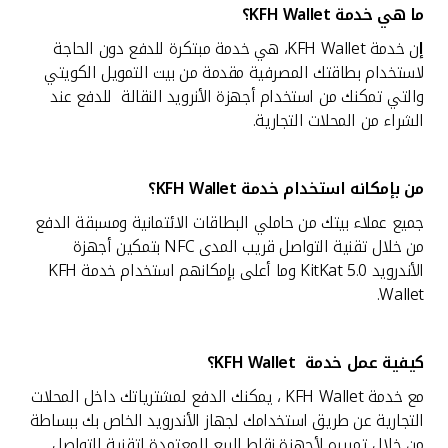
ما هي خدمة
KFH Wallet؟
القنوات المصرفية
إ
ن خدمة KFH Wallet، هي خدمة مبتكرة للدفع دون الحاجة
لاستخدام بطاقتك المصرفية مقدمة من بيت التمويل الكويتي
أدوات وخدمات
والتي تمكنك من استخدام أجهزة الأنرويد النقالة للدفع عند
الشراء من المحلات التجارية.
خدمات ما بعد البيع
من بإمكانه استخدام خدمة
KFH Wallet؟
جميع عملاء بيتك من حاملي البطاقات الائتمانية ومسبقة الدفع
اتصل بنا
من خلال تقنية التواصل قريب المدى NFC بتمكين أجهزة
الأندرويد KitKat 5.0 وما أعلى بإمكانهم استخدام خدمة KFH
مواقع الفروع وأجهزة الصرف الآلي
Wallet.
ألمانيا
كيفية عمل خدمة
KFH Wallet؟
ماليزيا
مع خدمة KFH Wallet ، يمكنك الدفع لمشترياتك داخل المحلات
التجارية عن طريق استخدامك لجهاز الأندرويد الخاص بك ببساطة
من خلال تمريره لأجهزة نقاط البيع المعتمدة لتقنية التواصل