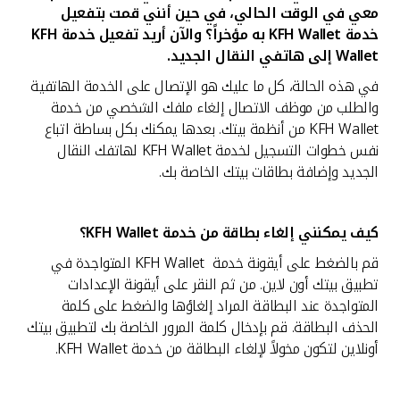
معي في الوقت الحالي، في حين أنني قمت بتفعيل
خدمة
KFH Wallet به مؤخراً؟ والآن أريد تفعيل خدمة KFH
Wallet إلى هاتفي النقال الجديد.
في هذه الحالة، كل ما عليك هو الإتصال على الخدمة الهاتفية
والطلب من موظف الاتصال إلغاء ملفك الشخصي من خدمة
KFH Wallet من أنظمة بيتك. بعدها يمكنك بكل بساطة اتباع
نفس خطوات التسجيل لخدمة KFH Wallet لهاتفك النقال
الجديد وإضافة بطاقات بيتك الخاصة بك.
كيف يمكنني إلغاء بطاقة من خدمة
KFH Wallet؟
قم بالضغط على أيقونة خدمة KFH Wallet المتواجدة في
تطبيق بيتك أون لاين. من ثم النقر على أيقونة الإعدادات
المتواجدة عند البطاقة المراد إلغاؤها والضغط على كلمة
الحذف البطاقة. قم بإدخال كلمة المرور الخاصة بك لتطبيق بيتك
أونلاين لتكون مخولاً لإلغاء البطاقة من خدمة KFH Wallet.