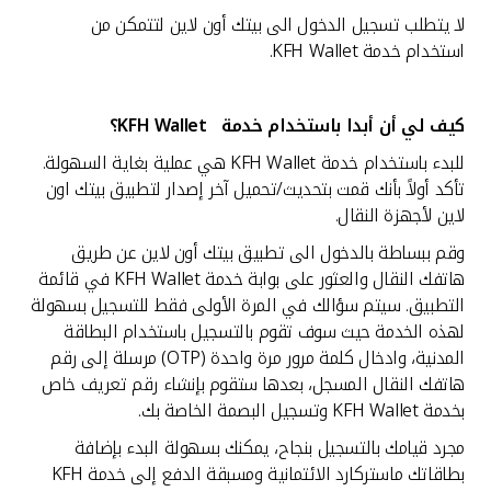
لا يتطلب تسجيل الدخول الى بيتك أون لاين لتتمكن من
استخدام خدمة KFH Wallet.
كيف لي أن أبدا باستخدام خدمة
KFH Wallet؟
للبدء باستخدام خدمة KFH Wallet هي عملية بغاية السهولة.
تأكد أولاً بأنك قمت بتحديث/تحميل آخر إصدار لتطبيق بيتك اون
لاين لأجهزة النقال.
وقم ببساطة بالدخول الى تطبيق بيتك أون لاين عن طريق
هاتفك النقال والعثور على بوابة خدمة KFH Wallet في قائمة
التطبيق. سيتم سؤالك في المرة الأولى فقط للتسجيل بسهولة
لهذه الخدمة حيث سوف تقوم بالتسجيل باستخدام البطاقة
المدنية، وادخال كلمة مرور مرة واحدة (OTP) مرسلة إلى رقم
هاتفك النقال المسجل، بعدها ستقوم بإنشاء رقم تعريف خاص
بخدمة KFH Wallet وتسجيل البصمة الخاصة بك.
مجرد قيامك بالتسجيل بنجاح، يمكنك بسهولة البدء بإضافة
بطاقاتك ماستركارد الائتمانية ومسبقة الدفع إلى خدمة KFH