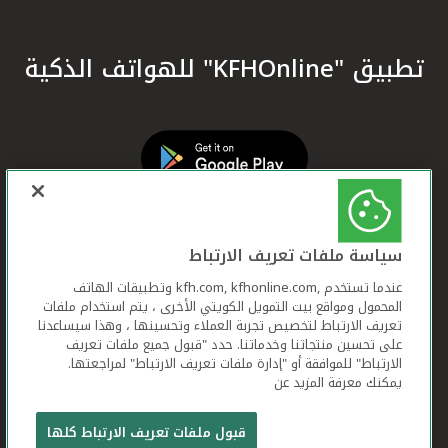
تطبيق "KFHOnline" للهواتف الذكية
سياسة ملفات تعريف الارتباط
عندما تستخدم ,kfh.com, kfhonline.com وتطبيقات الهاتف
المحمول ومواقع بيت التمويل الكويتي الأخرى ، يتم استخدام ملفات
تعريف الارتباط لتخصيص تجربة العملاء وتحسينها ، وهذا سيساعدنا
على تحسين منتجاتنا وخدماتنا. حدد "قبول جميع ملفات تعريف
الارتباط" للموافقة أو "إدارة ملفات تعريف الارتباط" لمراجعتها.
يمكنك معرفة المزيد عن
بيت التمويل الكويتي جميع الحقوق محفوظة © 2026
قبول ملفات تعريف الارتباط كلها