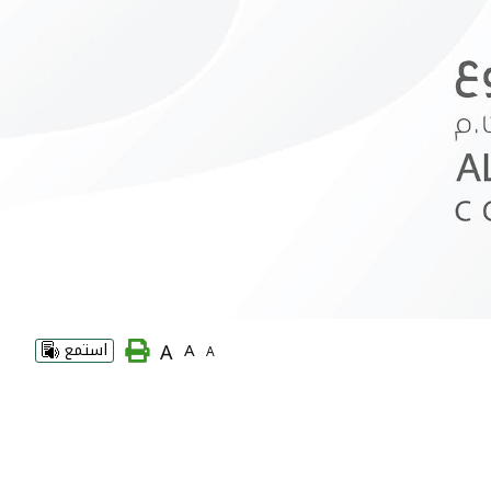
A
A
استمع
A