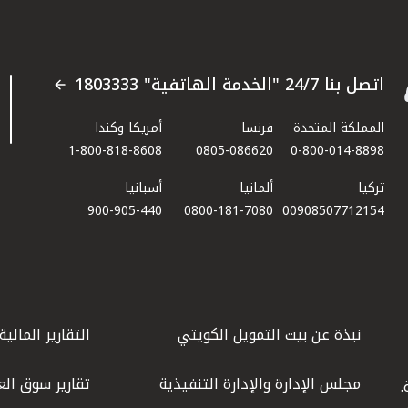
اتصل بنا 24/7 "الخدمة الهاتفية" 1803333
المملكة المتحدة
فرنسا
أمريكا وكندا
1-800-818-8608
0805-086620
0-800-014-8898
تركيا
ألمانيا
أسبانيا
900-905-440
0800-181-7080
00908507712154​
نبذة عن بيت التمويل الكويتي
التقارير المالية
مجلس الإدارة والإدارة التنفيذية
تقارير سوق الع
.