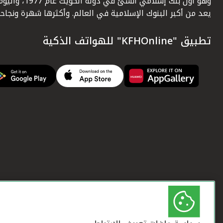
وهو أول بنك إسلامي أنشئ في دولة الكويت عام 1977، وا
يعد من أكبر البنوك الإسلامية في العالم. وأكثرها شهرة ونجاحاً.
تطبيق "KFHOnline" للهواتف الذكية