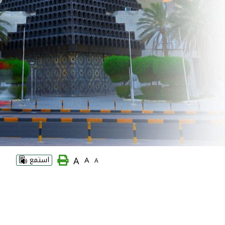
A
A
استمع
A