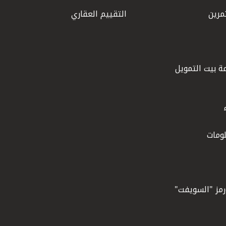
مرين
التقييم العقاري
ة بيت التمويل
ومات
ورمز "السويفت"