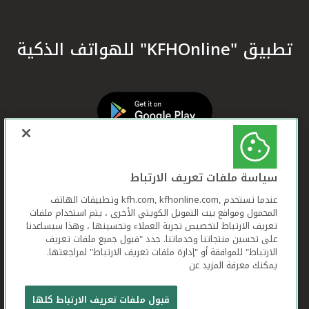
تطبيق "KFHOnline" للهواتف الذكية
سياسة ملفات تعريف الارتباط
عندما تستخدم ,kfh.com, kfhonline.com وتطبيقات الهاتف
المحمول ومواقع بيت التمويل الكويتي الأخرى ، يتم استخدام ملفات
تعريف الارتباط لتخصيص تجربة العملاء وتحسينها ، وهذا سيساعدنا
على تحسين منتجاتنا وخدماتنا. حدد "قبول جميع ملفات تعريف
الارتباط" للموافقة أو "إدارة ملفات تعريف الارتباط" لمراجعتها.
يمكنك معرفة المزيد عن
بيت التمويل الكويتي جميع الحقوق محفوظة © 2026
قبول ملفات تعريف الارتباط كلها