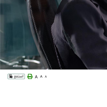
A
A
استمع
A