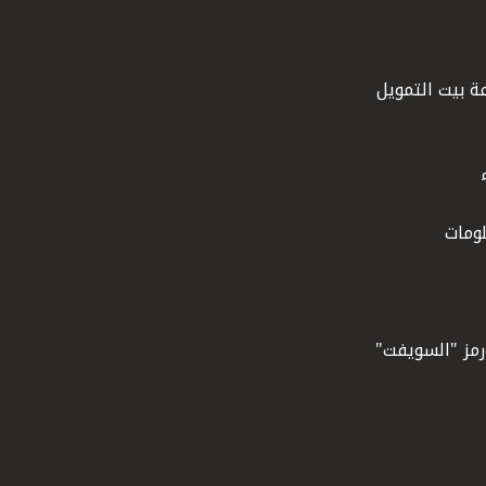
ة بيت التمويل
ومات
ورمز "السويفت"