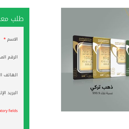
طلب معاو
الاسم
*
الرقم الم
الهاتف ال
البريد الإ
tory fields