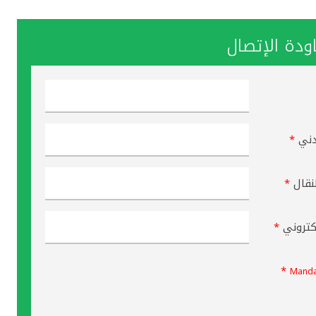
دة الإتصال
دني
*
نقال
*
لكتروني
*
*
Manda