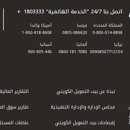
اتصل بنا 24/7 "الخدمة الهاتفية" 1803333
المملكة المتحدة
فرنسا
أمريكا وكندا
1-800-818-8608
0805-086620
0-800-014-8898
تركيا
ألمانيا
أسبانيا
900-905-440
0800-181-7080
00908507712154​
نبذة عن بيت التمويل الكويتي
التقارير المالية
مجلس الإدارة والإدارة التنفيذية
تقارير سوق الع
.
ليوم
إفصاحات بيت التمويل الكويتي
علاقات المستث