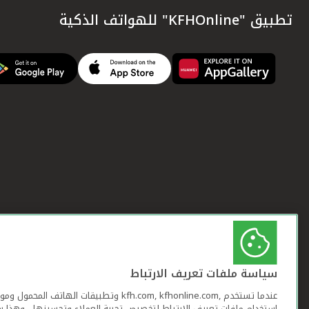
تطبيق "KFHOnline" للهواتف الذكية
سياسة ملفات تعريف الارتباط
عندما تستخدم ,kfh.com, kfhonline.com وتطبيقات ا
استخدام ملفات تعريف الارتباط لتخصيص تجربة العملاء وتحسينها ، وهذا س