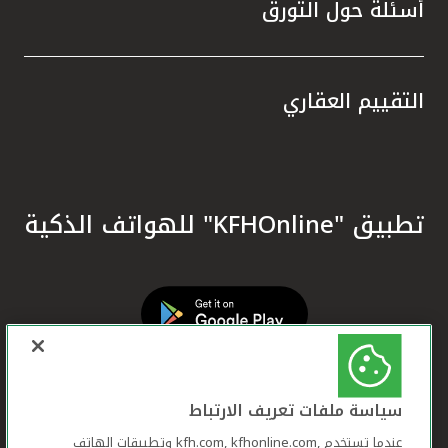
أسئلة حول التورق
التقييم العقاري
تطبيق "KFHOnline" للهواتف الذكية
سياسة ملفات تعريف الارتباط
عندما تستخدم ,kfh.com, kfhonline.com وتطبيقات الهاتف