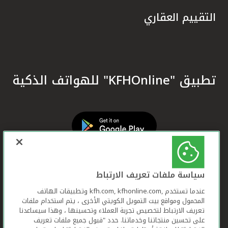
التقييم العقاري
تطبيق "KFHOnline" للهواتف الذكية
سياسة ملفات تعريف الارتباط
عندما تستخدم ,kfh.com, kfhonline.com وتطبيقات الهاتف
المحمول ومواقع بيت التمويل الكويتي الأخرى ، يتم استخدام ملفات
تعريف الارتباط لتخصيص تجربة العملاء وتحسينها ، وهذا سيساعدنا
على تحسين منتجاتنا وخدماتنا. حدد "قبول جميع ملفات تعريف