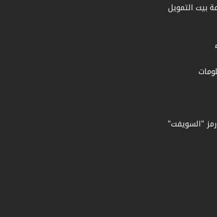
ة بيت التمويل
ومات
ورمز "السويفت"