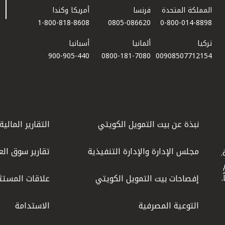
المملكة المتحدة
فرنسا
أمريكا وكندا
1-800-818-8608
0805-086620
0-800-014-8898
تركيا
ألمانيا
أسبانيا
900-905-440
0800-181-7080
00908507712154​
نبذة عن بيت التمويل الكويتي
التقارير المالية
مجلس الإدارة والإدارة التنفيذية
تقارير سوق الع
.
ليوم
إفصاحات بيت التمويل الكويتي
علاقات المستث
التوعية المصرفية
الاستدامة