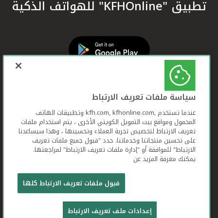
تطبيق "KFHOnline" للهواتف الذكية
سياسة ملفات تعريف الارتباط
عندما تستخدم ,kfh.com, kfhonline.com وتطبيقات الهاتف
المحمول ومواقع بيت التمويل الكويتي الأخرى ، يتم استخدام ملفات
تعريف الارتباط لتخصيص تجربة العملاء وتحسينها ، وهذا سيساعدنا
على تحسين منتجاتنا وخدماتنا. حدد "قبول جميع ملفات تعريف
الارتباط" للموافقة أو "إدارة ملفات تعريف الارتباط" لمراجعتها.
يمكنك معرفة المزيد عن
بيت التمويل الكويتي جميع الحقوق محفوظة © 2026
قبول ملفات تعريف الارتباط كلها
شروط وأحكام استخدام الموقع الإلكتروني
ملفات
إعدادات ملف تعريف الارتباط
تعريف الارتباط
بيان الخصوصية